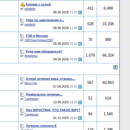
Клизма с содой
411
6,489
от
medinfo
08.06.2026
11:52
Удар по шарлатанам и...
528
10,208
от
medinfo
08.06.2026
11:56
УЗИ в Москве
70
480
от
1987екатерина1987
26.06.2025
15:12
Куда нам обращаться?
1,079
66,324
от
Фоминка
04.06.2026
03:58
Gcmaf лечение рака, отзывы....
567
60,863
от
Маэстро
07.06.2026
20:20
Правильное лечение...
52
619
от
Таняюша
13.09.2025
19:05
Про ВИЧ/СПИД. ЧТО ТАКОЕ ВИЧ?
94
1,566
от
Таняюша
01.12.2025
16:03
Лечение гепатита E
124
1,296