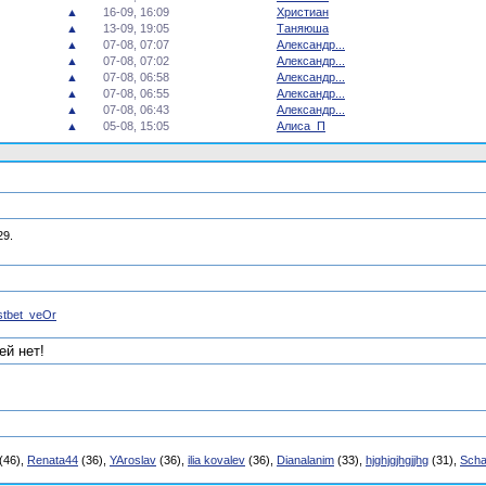
▲
16-09, 16:09
Христиан
▲
13-09, 19:05
Таняюша
▲
07-08, 07:07
Александр...
▲
07-08, 07:02
Александр...
▲
07-08, 06:58
Александр...
▲
07-08, 06:55
Александр...
▲
07-08, 06:43
Александр...
▲
05-08, 15:05
Алиса_П
29.
tbet_veOr
й нет!
(46),
Renata44
(36),
YAroslav
(36),
ilia kovalev
(36),
Dianalanim
(33),
hjghjgjhgjjhg
(31),
Scha