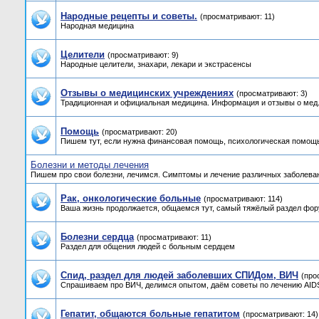
Народные рецепты и советы.
(просматривают: 11)
Народная медицина
Целители
(просматривают: 9)
Народные целители, знахари, лекари и экстрасенсы
Отзывы о медицинских учреждениях
(просматривают: 3)
Традиционная и официальная медицина. Информация и отзывы о мед.
Помощь
(просматривают: 20)
Пишем тут, если нужна финансовая помощь, психологическая помощь
Болезни и методы лечения
Пишем про свои болезни, лечимся. Симптомы и лечение различных заболева
Рак, онкологические больные
(просматривают: 114)
Ваша жизнь продолжается, общаемся тут, самый тяжёлый раздел фор
Болезни сердца
(просматривают: 11)
Раздел для общения людей с больным сердцем
Спид, раздел для людей заболевших СПИДом, ВИЧ
(про
Спрашиваем про ВИЧ, делимся опытом, даём советы по лечению AIDS,
Гепатит, общаются больные гепатитом
(просматривают: 14)