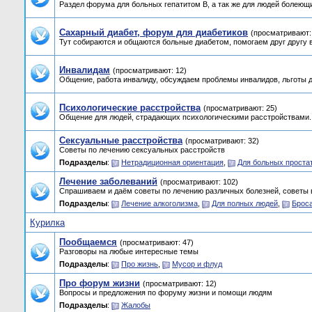
Раздел форума для больных гепатитом B, а так же для людей болеющих
Сахарный диабет, форум для диабетиков
(просматривают:
Тут собираются и общаются больные диабетом, помогаем друг другу 
Инвалидам
(просматривают: 12)
Общение, работа инвалиду, обсуждаем проблемы инвалидов, льготы д
Психологические расстройства
(просматривают: 25)
Общение для людей, страдающих психологическими расстройствами.
Сексуальные расстройства
(просматривают: 32)
Советы по лечению сексуальных расстройств
Подразделы
:
Нетрадиционная ориентация
,
Для больных проста
Лечение заболеваний
(просматривают: 102)
Спрашиваем и даём советы по лечению различных болезней, советы 
Подразделы
:
Лечение алкоголизма
,
Для полных людей
,
Брос
Курилка
Пообщаемся
(просматривают: 47)
Разговоры на любые интересные темы
Подразделы
:
Про жизнь
,
Мусор и флуд
Про форум жизни
(просматривают: 12)
Вопросы и предложения по форуму жизни и помощи людям
Подразделы
:
Жалобы