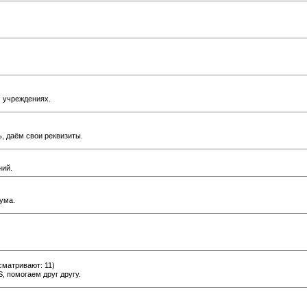
 учреждениях.
, даём свои реквизиты.
ний.
ума.
сматривают: 11)
 помогаем друг другу.