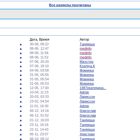
Все разделы прочитаны
Дата, Время
Автор
▲
30-06, 09:22
Таняюша
▲
08-06, 12:47
medinfo
▲
08-06, 11:56
medinfo
▲
08-06, 11:52
medinfo
▲
07-06, 20:20
Маэстро
▲
07-06, 18:10
Kseniya.K
▲
04-06, 03:58
Фоминка
▲
31-05, 05:55
Фоминка
▲
31-05, 05:54
Фоминка
▲
31-05, 05:53
Фоминка
▲
12-05, 17:00
1987екатерина...
▲
10-04, 11:23
Admin
▲
20-03, 03:33
Лариссон
▲
23-02, 04:54
Лариссон
▲
11-01, 16:30
Admin
▲
06-12, 14:16
благослав
▲
06-12, 01:52
благослав
▲
01-12, 16:03
Таняюша
▲
23-11, 19:16
Таняюша
▲
22-11, 14:43
Таняюша
▲
06-11, 23:07
Христиан
▲
06-10, 09:12
Таняюша