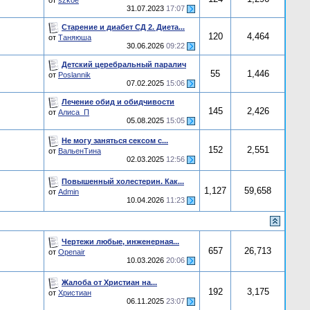
от
szkoe
31.07.2023
17:07
Старение и диабет СД 2. Диета...
120
4,464
от
Таняюша
30.06.2026
09:22
Детский церебральный паралич
55
1,446
от
Poslannik
07.02.2025
15:06
Лечение обид и обидчивости
145
2,426
от
Алиса_П
05.08.2025
15:05
Не могу заняться сексом с...
152
2,551
от
ВальенТина
02.03.2025
12:56
Повышенный холестерин. Как...
1,127
59,658
от
Admin
10.04.2026
11:23
Чертежи любые, инженерная...
657
26,713
от
Openair
10.03.2026
20:06
Жалоба от Христиан на...
192
3,175
от
Христиан
06.11.2025
23:07