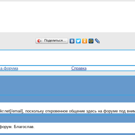
Поделиться…
ла форума
Справка
ukr.net[/email], поскольку откровенное общение здесь на форуме под в
 форум. Благослав.