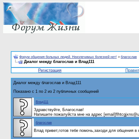
Форум общения больных людей. Неизлечимых болезней нет!
>
благослав
Диалог между благослав и Влад111
Регистрация
Прави
Диалог между благослав и Влад111
Показано с 1 по
2
из
2
публичных сообщений
Влад111
Здравствуйте, Благослав!
Напишите пожалуйста мне на адрес [email]flhtcgjxns@
благослав
Влад привет,готов тебе помочь,заходи для общения в