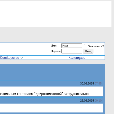
Имя
Запомнить?
Пароль
Сообщество
Календарь
30.06.2015
07:55
нимательным контролем "доброжелателей" затруднительно.
26.06.2015
09:10