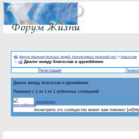
Форум общения больных людей. Неизлечимых болезней нет!
>
благослав
Диалог между благослав и qqswddeewe
Регистрация
Прави
Диалог между благослав и qqswddeewe
Показано с 1 по
1
из
1
публичных сообщений
qqswddeewe
посмотрите это сообщество может вам поможет [url]https