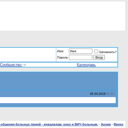
Имя
Запомнить?
Пароль
Сообщество
Календарь
05.04.2019
00:24
 общения больных людей - инвалидам, онко и ВИЧ больным.
-
Архив
-
Вверх