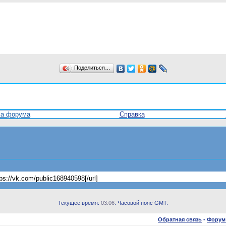
Поделиться…
ла форума
Справка
://vk.com/public168940598[/url]
Текущее время:
03:06
. Часовой пояс GMT.
Обратная связь
-
Форум