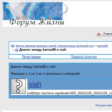
Подел
Форум общения больных людей. Неизлечимых болезней нет!
>
karina98
Диалог между karina98 и siah
Регистрация
Правила форума
Диалог между karina98 и siah
Показано с 1 по
1
из
1
публичных сообщений
siah
[url]https://archive.org/details/400_20241228_20241228_12
Текущее вре