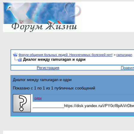
Форум общения больных людей. Неизлечимых болезней нет!
>
ramuragan
Диалог между ramuragan и одри
Регистрация
Прави
Диалог между ramuragan и одри
Показано с 1 по
1
из
1
публичных сообщений
одри
_______________https://disk.yandex.ru/i/PY0cf8pAiVrD