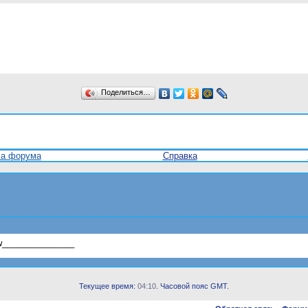
Поделиться…
ла форума
Справка
bw_______________
Текущее время:
04:10
. Часовой пояс GMT.