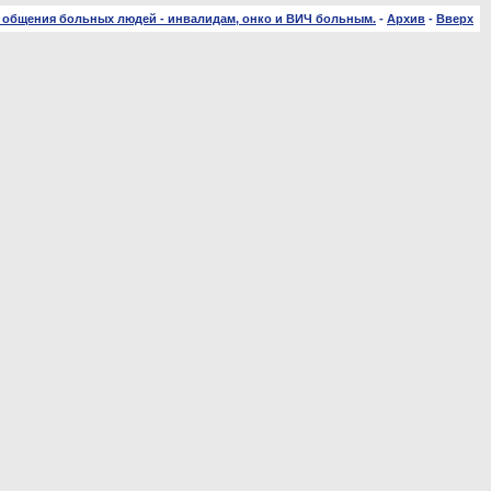
 общения больных людей - инвалидам, онко и ВИЧ больным.
-
Архив
-
Вверх