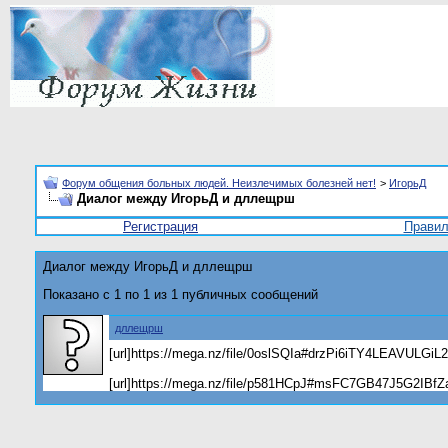
Форум общения больных людей. Неизлечимых болезней нет!
>
ИгорьД
Диалог между ИгорьД и дллещрш
Регистрация
Прави
Диалог между ИгорьД и дллещрш
Показано с 1 по
1
из
1
публичных сообщений
дллещрш
[url]https://mega.nz/file/0oslSQIa#drzPi6iTY4LEAVULG
[url]https://mega.nz/file/p581HCpJ#msFC7GB47J5G2IB