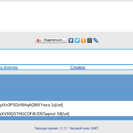
Поделиться…
ла форума
Справка
iL2ytXn3PSDzNIAqAQMXYwza 1s[/url]
fZaXV93QSTHGCOFiBJD5TaqmuI S8[/url]
Текущее время:
11:37
. Часовой пояс GMT.