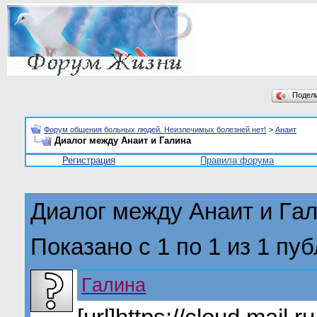
Подел
Форум общения больных людей. Неизлечимых болезней нет!
>
Анаит
Диалог между Анаит и Гaлина
Регистрация
Правила форума
Диалог между Анаит и Гa
Показано с 1 по
1
из
1
пуб
Гaлина