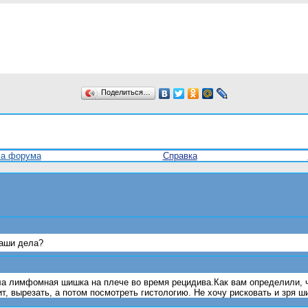
Поделиться…
ла форума
Справка
Ваши дела?
ыла лимфомная шишка на плече во время рецидива.Как вам определили,
ит, вырезать, а потом посмотреть гистологию. Не хочу рисковать и зря 