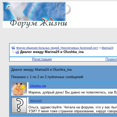
Форум общения больных людей. Неизлечимых болезней нет!
>
Marina24
Диалог между Marina24 и Olushka_ina
Регистрация
Прави
Диалог между Marina24 и Olushka_ina
Показано с 1 по
2
из
2
публичных сообщений
Olushka_ina
Марина, добрый день! Вы давно не появляетесь, как 
Marina24
Ольга, здравствуйте. Читала на форуме, что у вас б
УЗИ? У меня тоже странное образование, хирург говор