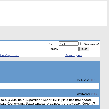
Имя
Запомнить?
Пароль
Сообщество
Календарь
16.12.2020
11:40
20.03.2020
04:52
 что она именно лимфомная? Брали пункцию с неё или делали
шишку беспокоить. Ваша шишка тогда росла в размерах, болела?