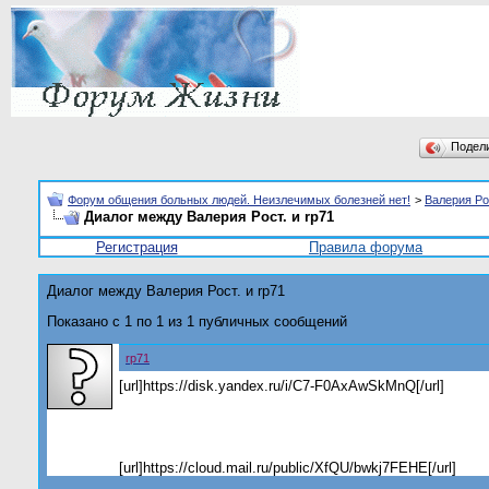
Подел
Форум общения больных людей. Неизлечимых болезней нет!
>
Валерия Ро
Диалог между Валерия Рост. и rp71
Регистрация
Правила форума
Диалог между Валерия Рост. и rp71
Показано с 1 по
1
из
1
публичных сообщений
rp71
[url]https://disk.yandex.ru/i/C7-F0AxAwSkMnQ[/url]
[url]https://cloud.mail.ru/public/XfQU/bwkj7FEHE[/url]