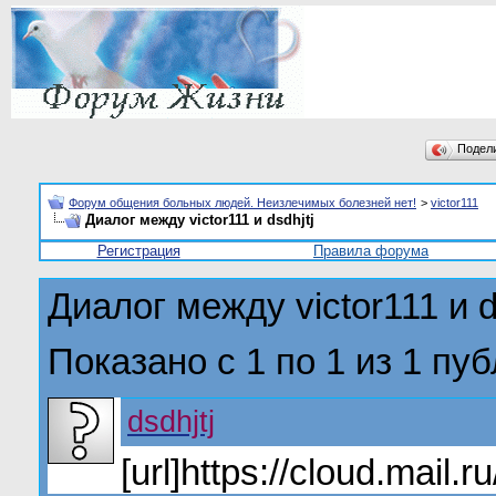
Подел
Форум общения больных людей. Неизлечимых болезней нет!
>
victor111
Диалог между victor111 и dsdhjtj
Регистрация
Правила форума
Диалог между victor111 и d
Показано с 1 по
1
из
1
пуб
dsdhjtj
[url]https://cloud.mail.