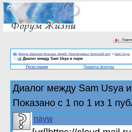
Подел
Форум общения больных людей. Неизлечимых болезней нет!
>
Sam Usya
Диалог между Sam Usya и nayw
Регистрация
Правила форума
Диалог между Sam Usya и
Показано с 1 по
1
из
1
пуб
nayw