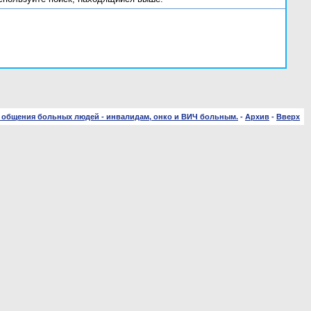
 общения больных людей - инвалидам, онко и ВИЧ больным.
-
Архив
-
Вверх