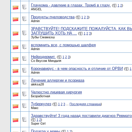
Глаукома - давлеие в глазах. Тромб в глазу.
(
1
2
)
ANGEL
Продукты пчеловодства
(
1
2
3
)
Admin
3РАВСТВУЙТЕ! ПОДСКАЖИТЕ ПОЖАЛУЙСТА. КАК В
ЗАГЛУШИТЬ ХОТЬ НА ...
(
1
2
3
)
Зубы Смамаэш
вспомнить все, с помощью шалфея
Admin
Нейродермит.
(
1
2
3
)
Со Вкусом Миндаля
Коронавирус - в чем опасность и отличие от ОРВИ
(
1
Admin
Лечение аллергии и псориаза
aleksa28
Челюстно лицевая хирургия
Безработная
Туберкулез
(
1
2
3
...
Последняя страница
)
Макс
Здравствуйте! 3 года назад поставили диагноз Ревмато
(
1
2
)
Super Girl
Подагра у мамы
(
1
2
)