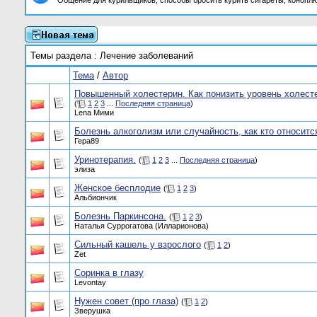
Общение для курильщиков, способы бросить курить сигареты, коноплю
Темы раздела
: Лечение заболеваний
Тема
/
Автор
Повышенный холестерин. Как понизить уровень холесте
(
1
2
3
...
Последняя страница
)
Lena Мими
Болезнь алкоголизм или случайность, как кто относитс
Гера89
Уринотерапия.
(
1
2
3
...
Последняя страница
)
элиза
Женское бесплодие
(
1
2
3
)
Альбиончик
Болезнь Паркинсона.
(
1
2
3
)
Наталья Суррогатова (Илларионова)
Сильный кашель у взрослого
(
1
2
)
Zet
Соринка в глазу
Levontay
Нужен совет (про глаза)
(
1
2
)
Зверушка