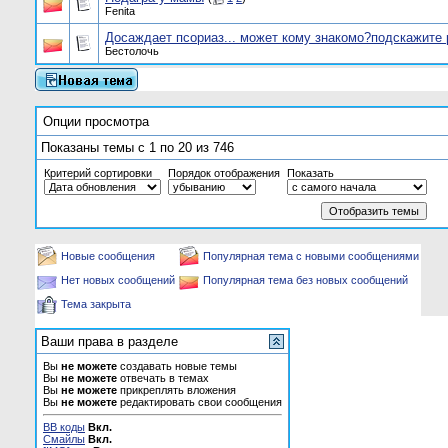
Fenita
Досаждает псориаз... может кому знакомо?подскажите 
Бестолочь
Опции просмотра
Показаны темы с 1 по 20 из 746
Критерий сортировки
Порядок отображения
Показать
Новые сообщения
Популярная тема с новыми сообщениями
Нет новых сообщений
Популярная тема без новых сообщений
Тема закрыта
Ваши права в разделе
Вы
не можете
создавать новые темы
Вы
не можете
отвечать в темах
Вы
не можете
прикреплять вложения
Вы
не можете
редактировать свои сообщения
BB коды
Вкл.
Смайлы
Вкл.