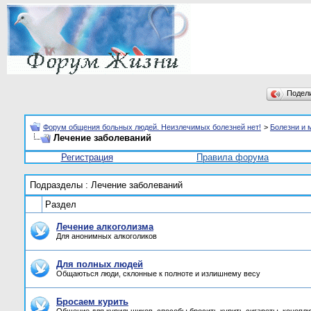
Подел
Форум общения больных людей. Неизлечимых болезней нет!
>
Болезни и 
Лечение заболеваний
Регистрация
Правила форума
Подразделы
: Лечение заболеваний
Раздел
Лечение алкоголизма
Для анонимных алкоголиков
Для полных людей
Общаються люди, склонные к полноте и излишнему весу
Бросаем курить