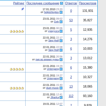
Рейтинг
Последнее сообщение
Ответов
Просмотров
17.01.2010
23:20
0
131,931
от
helptohivplus
23.01.2011
09:02
53
35,827
от
Gek
23.01.2011
00:06
5
12,935
от
ygayyura
22.01.2011
22:17
3
14,276
от
Sieg Heil!
22.01.2011
22:08
6
10,003
от
Sieg Heil!
22.01.2011
20:56
3
13,012
от
пир во время чумы
22.01.2011
19:29
6
15,380
от
Untergang
22.01.2011
19:27
2
10,327
от
Untergang
22.01.2011
15:40
13
18,065
от
duet-music
22.01.2011
12:41
112
93,160
от
Jiharka
19.01.2011
12:07
2
9,829