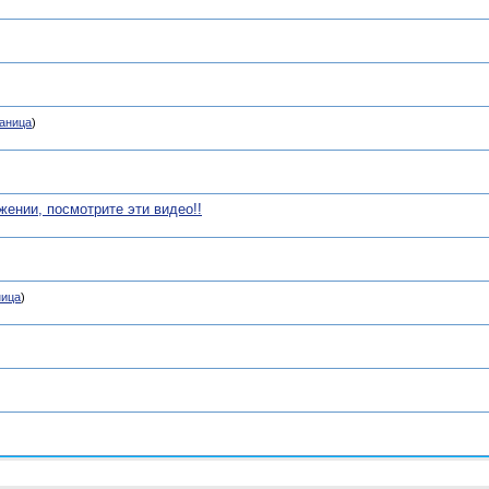
аница
)
жении, посмотрите эти видео!!
ница
)