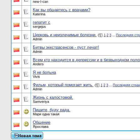
new-I-can
Как вы общаетесь с врачами?
Katerina
гепатит с
sergejus
Церковь и неизлечимые болезни.
(
1
2
3
...
Последняя стр
Admin
Битвы эккстрасенсов - пуст лечат!
Admin
Всем кто находится в депрессии и в безвыходном поло
Anders
Я не больна
Vivis
Фильм, который помогает жить.
(
1
2
3
...
Последняя стра
Admin
Жизнь с калостомой.
Samveriya
Пишите, буду рада.
Мари одна такая
Общение
Ярослава