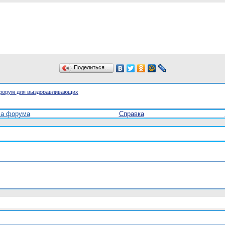
Поделиться…
форум для выздоравливающих
ла форума
Справка