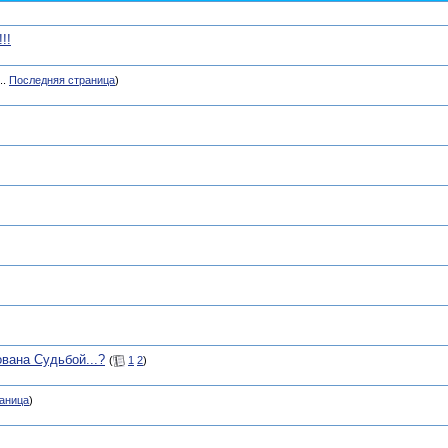
!!
..
Последняя страница
)
вана Судьбой...?
(
1
2
)
аница
)