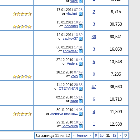
от
хаус
17.01.2011
07:28
2
9,715
от
vladimir
13.01.2011
18:26
3
30,753
от
[noname]
12.01.2011
13:39
36
60,541
от
zadkov37
08.01.2011
17:01
3
16,058
от
zadkov37
27.12.2010
16:45
5
13,548
от
Anders
16.12.2010
07:49
0
7,235
от
Vivis
11.12.2010
20:35
47
36,660
от
СТЕФАНИЯ
02.12.2010
15:14
6
10,710
от
Кали
30.11.2010
14:08
4
11,309
от
хочется верить...
29.11.2010
18:53
1
12,538
от
Samveriya
Страница 11 из 12
«
Первая
<
9
10
11
12
>