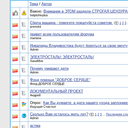
Тема
/
Автор
Важно:
Внимание в ЭТОМ разделе СТРОГАЯ ЦЕНЗУРА!
helptohivplus
Сбила машина - помогите пожалуйста советом.
(
1
2
3
.
prenskii
привет всем пользователям форума
mariana
Инвалиды Владивостока будут бороться за свою мечту
Admin
ЭЛЕКТРОСТАЛЬ! ЭЛЕКТРОСТАЛЬ!
ХанаМне
Почему умирают дети
Admin
Фонд помощи "ДОБРОЕ СЕРДЦЕ"
Фонд ДОБРОЕ СЕРДЦЕ
ДОКУМЕНТАЛЬНЫЙ ПРОЕКТ
Андрей
Опрос:
Как Вы думаете: а дата нашего ухода заплониро
Ищущая Счастья
Сколько Вам осталось жить лет?
(
1
2
3
...
Последняя стр
Admin
астма