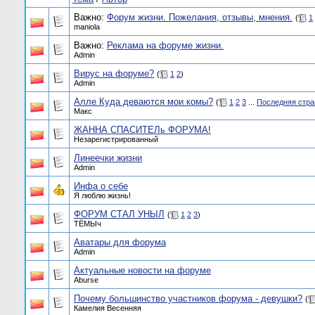
Важно:
Форум жизни. Пожелания, отзывы, мнения.
(
1
maniola
Важно:
Реклама на форуме жизни.
Admin
Вирус на форуме?
(
1
2
)
Admin
Алле Куда деваются мои комы?
(
1
2
3
...
Последняя стра
Макс
ЖАННА СПАСИТЕЛь ФОРУМА!
Незарегистрированный
Линеечки жизни
Admin
Инфа о себе
Я люблю жизнь!
ФОРУМ СТАЛ УНЫЛ
(
1
2
3
)
ТЁМЫч
Аватары для форума
Admin
Актуальные новости на фopyме
Aburse
Почему большинство участников форума - девушки?
(
Камелия Весенняя