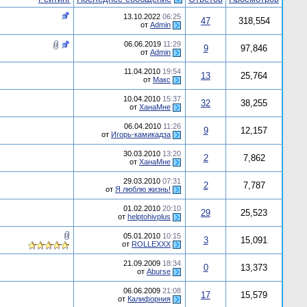
13.10.2022
06:25
47
318,554
от
Admin
06.06.2019
11:29
9
97,846
от
Admin
11.04.2010
19:54
13
25,764
от
Макс
10.04.2010
15:37
32
38,255
от
ХанаМне
06.04.2010
11:26
9
12,157
от
Игорь-камикадза
30.03.2010
13:20
2
7,862
от
ХанаМне
29.03.2010
07:31
2
7,787
от
Я люблю жизнь!
01.02.2010
20:10
29
25,523
от
helptohivplus
05.01.2010
10:15
3
15,091
от
ROLLEXXX
21.09.2009
18:34
0
13,373
от
Aburse
06.06.2009
21:08
17
15,579
от
Калифорния