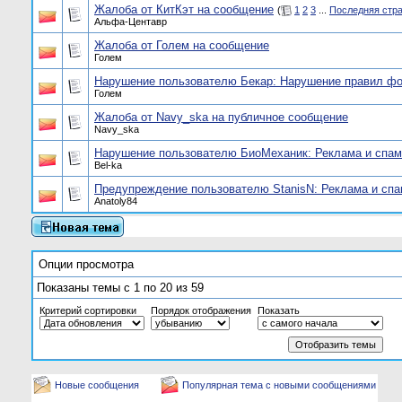
Жалоба от КитКэт на сообщение
(
1
2
3
...
Последняя стр
Альфа-Центавр
Жалоба от Голем на сообщение
Голем
Нарушение пользователю Бекар: Нарушение правил ф
Голем
Жалоба от Navy_ska на публичное сообщение
Navy_ska
Нарушение пользователю БиоМеханик: Реклама и спам
Bel-ka
Предупреждение пользователю StanisN: Реклама и сп
Anatoly84
Опции просмотра
Показаны темы с 1 по 20 из 59
Критерий сортировки
Порядок отображения
Показать
Новые сообщения
Популярная тема с новыми сообщениями