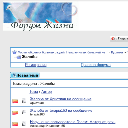
Подел
Форум общения больных людей. Неизлечимых болезней нет!
>
Курилка
>
Жалобы
Регистрация
Правила форума
Темы раздела
: Жалобы
Тема
/
Автор
Жалоба от Христиан на сообщение
Христиан
Жалоба от terapia163 на сообщение
terapia163
Нарушение пользователю Голем: Матерная речь
Александр Иванович 55