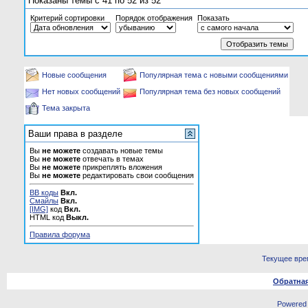
Показаны темы с 41 по 52 из 52
Критерий сортировки
Порядок отображения
Показать
Новые сообщения
Популярная тема с новыми сообщениями
Нет новых сообщений
Популярная тема без новых сообщений
Тема закрыта
Ваши права в разделе
Вы
не можете
создавать новые темы
Вы
не можете
отвечать в темах
Вы
не можете
прикреплять вложения
Вы
не можете
редактировать свои сообщения
BB коды
Вкл.
Смайлы
Вкл.
[IMG]
код
Вкл.
HTML код
Выкл.
Правила форума
Текущее вре
Обратная
Powered b