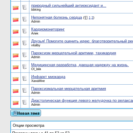
природный сильнейший антиоксидант и...
bbking
Непонятная болезнь сердца
(
1
2
)
Admin
Кардиомониторинг
Алик
Друзья! Помогите оценить идею: благотворительный ре
vitalby
Пароксизм мерцательной аритмии, тахикардия
Admin
Медицинская разработка, дающая надежду на жизнь.
Ol_lala
Инфаркт миокарда
ХанаМне
Пароксизмальная мерцательная аритмия
Admin
Диастолическая функция левого желудочка по релакса
Admin
Опции просмотра