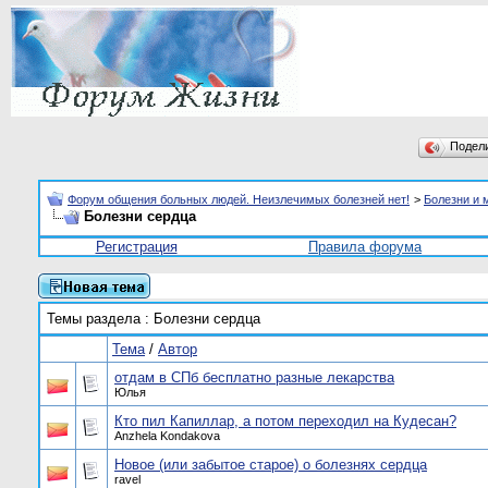
Подел
Форум общения больных людей. Неизлечимых болезней нет!
>
Болезни и 
Болезни сердца
Регистрация
Правила форума
Темы раздела
: Болезни сердца
Тема
/
Автор
отдам в СПб бесплатно разные лекарства
Юлья
Кто пил Капиллар, а потом переходил на Кудесан?
Anzhela Kondakova
Новое (или забытое старое) о болезнях сердца
ravel