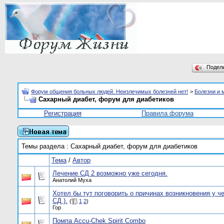
Подел
Форум общения больных людей. Неизлечимых болезней нет!
>
Болезни и 
Сахарный диабет, форум для диабетиков
Регистрация
Правила форума
Темы раздела
: Сахарный диабет, форум для диабетиков
Тема
/
Автор
Лечение СД 2 возможно уже сегодня.
Анатолий Муха
Хотел бы тут поговорить о причинах возникновения у ч
СД ).
(
1
2
)
Гор
Помпа Accu-Chek Spirit Combo