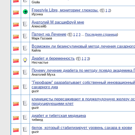
Giulia
Freestyle Libre, мониторинг глюкозы.
(
1
2
)
Ирэнка
Анатолий М расшифруй мне
АлексейБ
Патент на Лечение
(
1
2
3
...
Последняя страница
)
Марк Газзаев
Возможен ли безинсулиновый метод лечения сахарного
Кайла
Диабет и беременность
(
1
2
3
)
Несчастье
Почему лечение диабета по методу псевдо академика П
Анатолий Муха
"Герофарм" разрабатывает собственный инновационный
сахарного диа
guzir
клиницисты пересаживают в поджелудочную железу ост
продуцирующими клет
guzir
диабет и тибетская медицина
тибмед
белок, который стабилизирует уровень сахара в крови
guzir