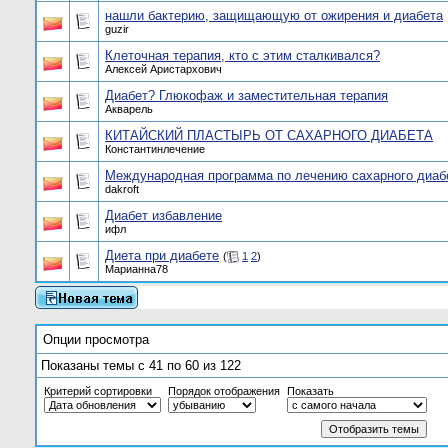
нашли бактерию, защищающую от ожирения и диабета
guzir
Клеточная терапия, кто с этим сталкивался?
Алексей Аристархович
Диабет? Глюкофаж и заместительная терапия
Акварель
КИТАЙСКИЙ ПЛАСТЫРЬ ОТ САХАРНОГО ДИАБЕТА
Константинлечение
Международная программа по лечению сахарного диабе
dakroft
Диабет избавление
ифл
Диета при диабете
(
1
2
)
Марианна78
Опции просмотра
Показаны темы с 41 по 60 из 122
Критерий сортировки
Порядок отображения
Показать