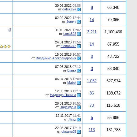
30.06.2022
09:08
8
66,348
от
datskaya
02.02.2022
12:44
14
79,366
от
Joneni
11.10.2021
12:02
3,211
1,100,466
от
Lena322
24.01.2020
13:59
14
87,955
от
Elena4242
15.06.2018
10:57
0
43,722
от
Владимир Александрович
07.06.2018
07:12
3
53,040
от
Екатя
06.04.2018
12:09
1,052
527,974
от
Mabel
12.03.2018
12:13
86
138,672
от
Надежда Панина
28.01.2018
18:55
70
115,610
от
Надежда К
12.11.2017
11:41
5
55,886
от
Лауд
22.08.2017
12:19
113
131,788
от
oksana05