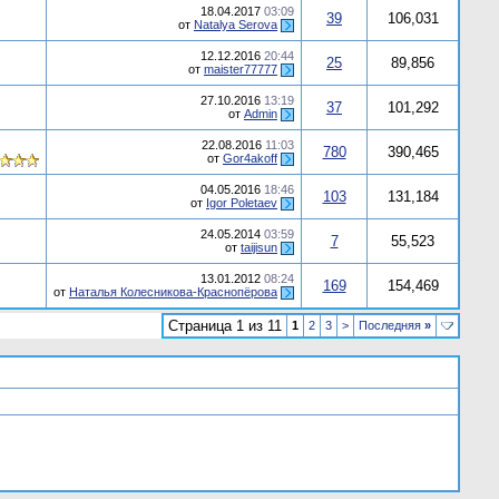
18.04.2017
03:09
39
106,031
от
Natalya Serova
12.12.2016
20:44
25
89,856
от
maister77777
27.10.2016
13:19
37
101,292
от
Admin
22.08.2016
11:03
780
390,465
от
Gor4akoff
04.05.2016
18:46
103
131,184
от
Igor Poletaev
24.05.2014
03:59
7
55,523
от
taijisun
13.01.2012
08:24
169
154,469
от
Наталья Колесникова-Краснопёрова
Страница 1 из 11
1
2
3
>
Последняя
»