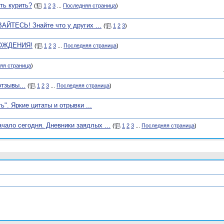
ть курить?
(
1
2
3
...
Последняя страница
)
АЙТЕСЬ! Знайте что у других ...
(
1
2
3
)
РОЖДЕНИЯ!
(
1
2
3
...
Последняя страница
)
яя страница
)
тзывы...
(
1
2
3
...
Последняя страница
)
". Яркие цитаты и отрывки ...
ло сегодня. Дневники заядлых ...
(
1
2
3
...
Последняя страница
)