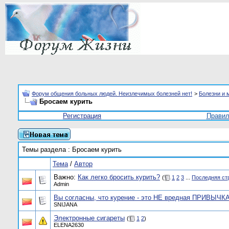
Форум общения больных людей. Неизлечимых болезней нет!
>
Болезни и 
Бросаем курить
Регистрация
Прави
Темы раздела
: Бросаем курить
Тема
/
Автор
Важно:
Как легко бросить курить?
(
1
2
3
...
Последняя ст
Admin
Вы согласны, что курение - это НЕ вредная ПРИВЫЧКА,
SNIJANA
Электронные сигареты
(
1
2
)
ELENA2630