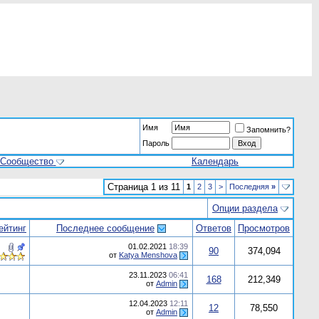
Имя
Запомнить?
Пароль
Сообщество
Календарь
Страница 1 из 11
1
2
3
>
Последняя
»
Опции раздела
ейтинг
Последнее сообщение
Ответов
Просмотров
01.02.2021
18:39
90
374,094
от
Katya Menshova
23.11.2023
06:41
168
212,349
от
Admin
12.04.2023
12:11
12
78,550
от
Admin