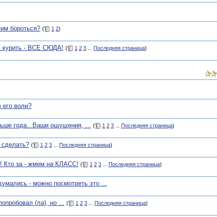
тим бороться?
(
1
2
)
 курить - ВСЕ СЮДА!
(
1
2
3
...
Последняя страница
)
 его воли?
льше года...Ваши ощущения, ...
(
1
2
3
...
Последняя страница
)
 сделать?
(
1
2
3
...
Последняя страница
)
! Кто за - жмем на КЛАСС!
(
1
2
3
...
Последняя страница
)
мались - можно посмотреть это ...
опробовал (ла), но ...
(
1
2
3
...
Последняя страница
)