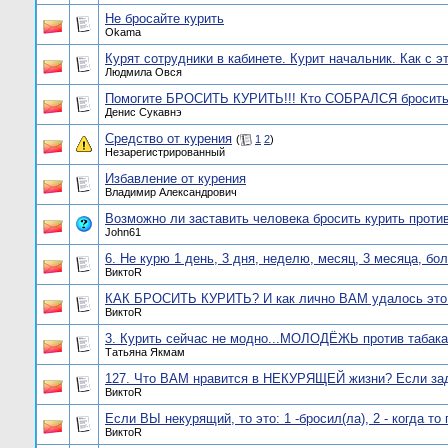
Не бросайте курить
Okama
Курят сотрудники в кабинете. Курит начальник. Как с э
Людмила Овся
Помогите БРОСИТЬ КУРИТЬ!!! Кто СОБРАЛСЯ бросить
Денис Cукавнэ
Средство от курения
(
1
2
)
Незарегистрированный
Избавление от курения
Владимир Александрович
Возможно ли заставить человека бросить курить против
John61
6. Не курю 1 день, 3 дня, неделю, месяц, 3 месяца, бо
ВиктоR
КАК БРОСИТЬ КУРИТЬ? И как лично ВАМ удалось это
ВиктоR
3. Курить сейчас не модно...МОЛОДЁЖЬ против табака
Татьяна Якмам
127. Что ВАМ нравится в НЕКУРЯЩЕЙ жизни? Если заду
ВиктоR
Если ВЫ некурящий, то это: 1 -бросил(ла), 2 - когда то п
ВиктоR