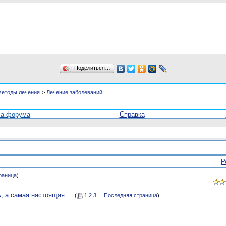
Поделиться…
методы лечения
>
Лечение заболеваний
ла форума
Справка
Р
раница
)
 а самая настоящая ...
(
1
2
3
...
Последняя страница
)