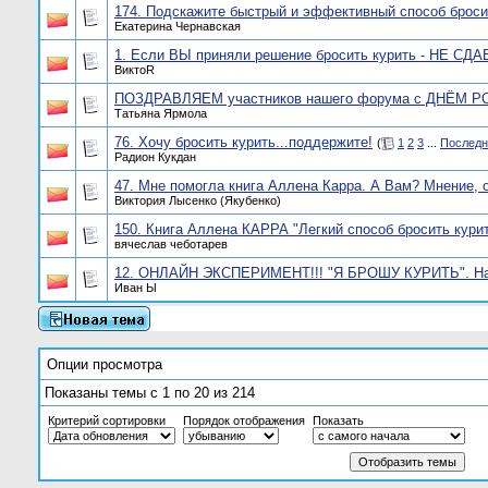
174. Подскажите быстрый и эффективный способ броси
Екатерина Чернавская
1. Если ВЫ приняли решение бросить курить - НЕ СДАВ
ВиктоR
ПОЗДРАВЛЯЕМ участников нашего форума с ДНЁМ 
Татьяна Ярмола
76. Хочу бросить курить...поддержите!
(
1
2
3
...
Последн
Радион Кукдан
47. Мне помогла книга Аллена Карра. А Вам? Мнение, о
Виктория Лысенко (Якубенко)
150. Книга Аллена КАРРА "Легкий способ бросить курить
вячеслав чеботарев
12. ОНЛАЙН ЭКСПЕРИМЕНТ!!! "Я БРОШУ КУРИТЬ". Нача
Иван Ы
Опции просмотра
Показаны темы с 1 по 20 из 214
Критерий сортировки
Порядок отображения
Показать