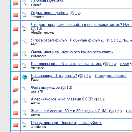
Деревня мутантов.
Charité
Отдых после работы
(
1
2
)
Tamerlan
Что дает продвижение сайта в социальных сетях? Нуж
(
1
2
)
AlinaSemenowa
Я посмотрел фильм. Любимые фильмы.
(
1
2
3
...
После
FAQ
Очень много ем, нужно это как-то остановить.
Ингеборга
Разговоры на любые интересные темы.
(
1
2
3
...
Послед
Vutalikoz
Бессонница. Что делать?
(
1
2
3
...
Последняя страница
)
Faust
Фильмы ужасов
(
1
2
)
galina78
Американское кино глазами СССР.
(
1
2
)
Admin
Жизнь в Америке. 50-е и 60-е годы в США.
(
1
2
3
...
Пос
Admin
Прошу помощи. Помогите, пожалуйста.
amedenos