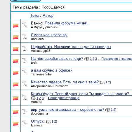
Темы раздела
: Пообщаемся
Тема
/
Автор
Важно:
Правила форума жизни.
А Вдруг Девчонки
Смарт-часы ребенку
Лариссон
Подработка. Исключительно для инвалидов
Александр13
На чём зарабатывают люди?
(
1
2
3
...
Последняя страниц
tesh
а вам скучно в офисе?
TamreizeTribe
Качество лидера.Есть ли оно в тебе?
(
1
2
)
Американский Психопат
Каким будет Первый указ, если Ты придешь к власти? ..
(
1
2
3
...
Последняя страница
)
Агишин
виртуальные знакомства – серьёзно ли?
(
1
2
)
doordumma
Отпуск.
(
1
2
)
Ivanova