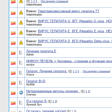
(
1
2
3
...
Последняя страница
)
helptohivplus
Важно:
Гемотрансмиссивный вирус гепатита ТТ
helptohivplus
Важно:
ВИРУС ГЕПАТИТА G, ВГГ (Hepatitis G virus, HG
helptohivplus
Важно:
ВИРУС ГЕПАТИТА Е, ВГЕ (Hepatitis E virus, HE
helptohivplus
Важно:
ВИРУС ГЕПАТИТА D, BГD (Hepatitis Delta virus,
helptohivplus
Лечение гепатита E
Admin
ИНФО!!! ПЕЧЕНЬ у Человека - строение и функции печ
assiya
Гепатит. Лечение гепатита.
(
1
2
3
...
Последняя страница
)
Ольга
Гепатит B+D
NURIK
Нетрадиционные методы лечения .
(
1
2
)
Олечка
Я и гепатит Б
(
1
2
)
Лунный Луч
Осталась терапия sof+led
(
1
2
)