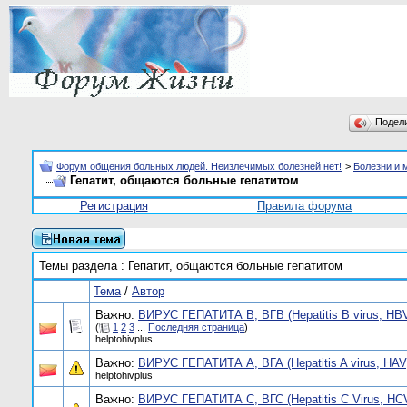
Подел
Форум общения больных людей. Неизлечимых болезней нет!
>
Болезни и 
Гепатит, общаются больные гепатитом
Регистрация
Правила форума
Темы раздела
: Гепатит, общаются больные гепатитом
Тема
/
Автор
Важно:
ВИРУС ГЕПАТИТА В, ВГВ (Hepatitis В virus, HB
(
1
2
3
...
Последняя страница
)
helptohivplus
Важно:
ВИРУС ГЕПАТИТА А, ВГА (Hepatitis A virus, HAV
helptohivplus
Важно:
ВИРУС ГЕПАТИТА С, ВГС (Hepatitis С Virus, HC