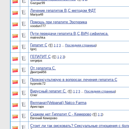
Gazgaz99
Лечение гепатитов В,С методом ФДТ
Mariya48
Помощь при гепатите.Эзотерика
voodun777
Пути передачи гепатита В,С,ВИЧ,сифилиса.
matreshka
Гепатит С
(
1
2
3
...
Последняя страница
)
Igorj
ГЕПАТИТ С
(
1
2
3
)
sergejus
От гепатита С.
Дмитрий56
Проконсультирую в вопросах лечения гепатита С
hypnotic72
Вирусный гепатит С.
(
1
2
3
...
Последняя страница
)
Олег
Велпанат(Velpanat) Natco Farma
Ариsтарх
Скажем нет Гиппатит С - Кемерово
(
1
2
)
Евгений Кемерово
Стоит ли так рисковать? Сексуальные отношения с бол