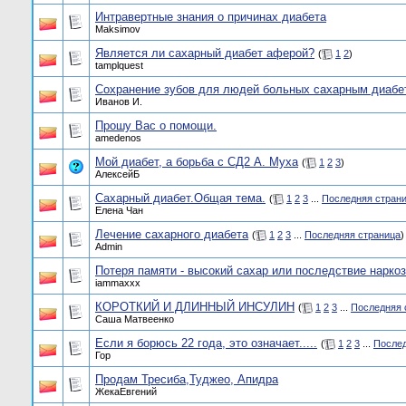
Интравертные знания о причинах диабета
Maksimov
Является ли сахарный диабет аферой?
(
1
2
)
tamplquest
Сохранение зубов для людей больных сахарным диабе
Иванов И.
Прошу Вас о помощи.
amedenos
Мой диабет, а борьба с СД2 А. Муха
(
1
2
3
)
АлексейБ
Сахарный диабет.Общая тема.
(
1
2
3
...
Последняя стран
Елена Чан
Лечение сахарного диабета
(
1
2
3
...
Последняя страница
)
Admin
Потеря памяти - высокий сахар или последствие нарко
iammaxxx
КОРОТКИЙ И ДЛИННЫЙ ИНСУЛИН
(
1
2
3
...
Последняя 
Саша Матвеенко
Если я борюсь 22 года, это означает.....
(
1
2
3
...
Послед
Гор
Продам Тресиба,Туджео, Апидра
ЖекаЕвгений