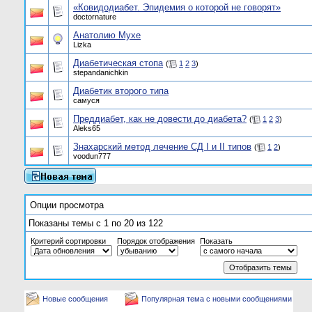
«Ковидодиабет. Эпидемия о которой не говорят»
doctornature
Анатолию Мухе
Lizka
Диабетическая стопа
(
1
2
3
)
stepandanichkin
Диабетик второго типа
самуся
Преддиабет, как не довести до диабета?
(
1
2
3
)
Aleks65
Знахарский метод лечение СД I и II типов
(
1
2
)
voodun777
Опции просмотра
Показаны темы с 1 по 20 из 122
Критерий сортировки
Порядок отображения
Показать
Новые сообщения
Популярная тема с новыми сообщениями