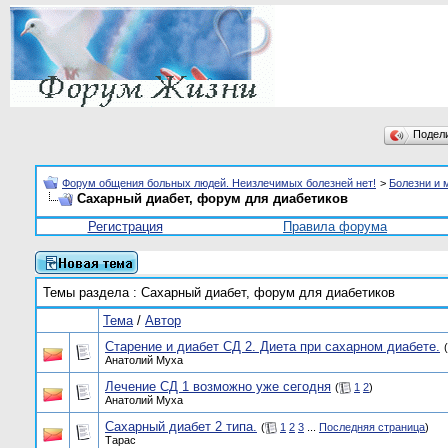
Подел
Форум общения больных людей. Неизлечимых болезней нет!
>
Болезни и 
Сахарный диабет, форум для диабетиков
Регистрация
Правила форума
Темы раздела
: Сахарный диабет, форум для диабетиков
Тема
/
Автор
Старение и диабет СД 2. Диета при сахарном диабете.
(
Анатолий Муха
Лечение СД 1 возможно уже сегодня
(
1
2
)
Анатолий Муха
Сахарный диабет 2 типа.
(
1
2
3
...
Последняя страница
)
Тарас