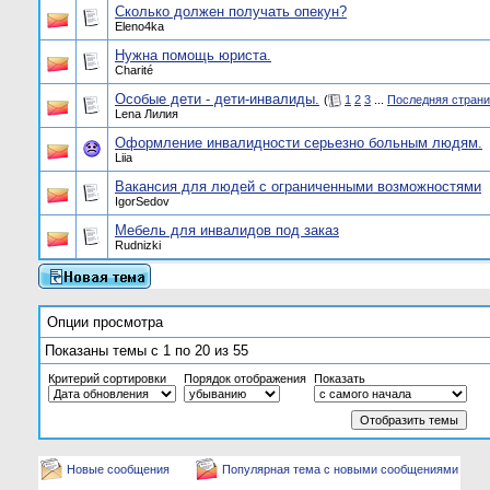
Сколько должен получать опекун?
Eleno4ka
Нужна помощь юриста.
Charité
Особые дети - дети-инвалиды.
(
1
2
3
...
Последняя стран
Lena Лилия
Оформление инвалидности серьезно больным людям.
Liia
Вакансия для людей с ограниченными возможностями
IgorSedov
Мебель для инвалидов под заказ
Rudnizki
Опции просмотра
Показаны темы с 1 по 20 из 55
Критерий сортировки
Порядок отображения
Показать
Новые сообщения
Популярная тема с новыми сообщениями