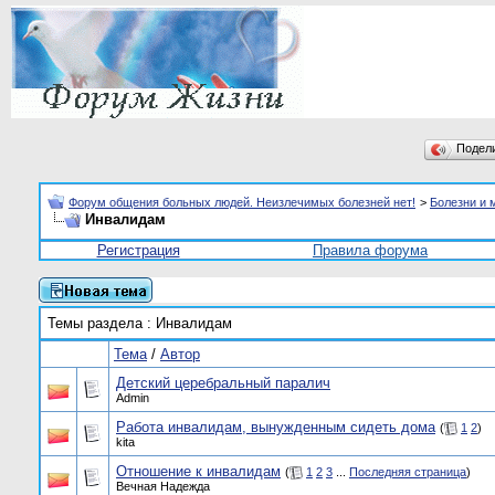
Подел
Форум общения больных людей. Неизлечимых болезней нет!
>
Болезни и 
Инвалидам
Регистрация
Правила форума
Темы раздела
: Инвалидам
Тема
/
Автор
Детский церебральный паралич
Admin
Работа инвалидам, вынужденным сидеть дома
(
1
2
)
kita
Отношение к инвалидам
(
1
2
3
...
Последняя страница
)
Вечная Надежда