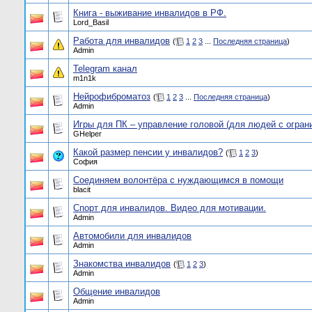
Книга - выживание инвалидов в РФ.
Lord_Basil
Работа для инвалидов
(
1
2
3
...
Последняя страница
)
Admin
Telegram канал
m1n1k
Нейрофиброматоз
(
1
2
3
...
Последняя страница
)
Admin
Игры для ПК – управление головой (для людей с огра
GHelper
Какой размер пенсии у инвалидов?
(
1
2
3
)
София
Соединяем волонтёра с нуждающимся в помощи
blacit
Спорт для инвалидов. Видео для мотивации.
Admin
Автомобили для инвалидов
Admin
Знакомства инвалидов
(
1
2
3
)
Admin
Общение инвалидов
Admin