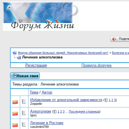
Подел
Форум общения больных людей. Неизлечимых болезней нет!
>
Болезни и 
Лечение алкоголизма
Регистрация
Правила форума
Темы раздела
: Лечение алкоголизма
Тема
/
Автор
Избавление от алкогольной зависимости
(
1
2
3
)
Zeppelin
Алкоголизм
(
1
2
3
...
Последняя страница
)
Igorj
Лечение в Ростове
vasdmitrii789