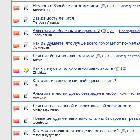
Немного о борьбе с алкоголизмом.
(
1
2
3
...
Последняя с
Ангел№666
Зависимость лечится
Петрова Лариса
Алкоголизм: болезнь или прихоть?
(
1
2
3
...
Последняя с
Карамелька
Как Вы думаете, что лучше всего помогает от похмелья
Иммигрант
Лечение больных алкоголизмом
(
1
2
3
...
Последняя стра
Admin
Как я лечусь от алкогольной зависимости
(
1
2
)
Zinaidaa
Как жить с родителями любящими выпить?
Liia
Алкоголь в малых дозах безвреден в любом количеств
Алмазик
Лечение алкогольной и наркотической зависимости
Maitre Maximilian
Новые методы лечения алкоголизма, быстрое вытрезвл
alcodoctor
Как можно вызвать отвращение от алкоголя?
(
1
2
3
...
У меня будет всё