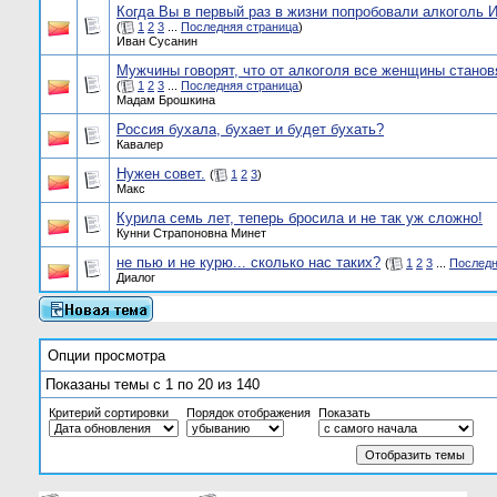
Когда Вы в первый раз в жизни попробовали алкоголь И
(
1
2
3
...
Последняя страница
)
Иван Сусанин
Мужчины говорят, что от алкоголя все женщины станов
(
1
2
3
...
Последняя страница
)
Мадам Брошкина
Россия бухала, бухает и будет бухать?
Кавалер
Нужен совет.
(
1
2
3
)
Макс
Курила семь лет, теперь бросила и не так уж сложно!
Кунни Страпоновна Минет
не пью и не курю... сколько нас таких?
(
1
2
3
...
Последн
Диалог
Опции просмотра
Показаны темы с 1 по 20 из 140
Критерий сортировки
Порядок отображения
Показать