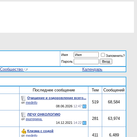
Имя
Запомнить?
Пароль
Сообщество
Календарь
Последнее сообщение
Тем
Сообщений
Очищение и оздоровление всего...
519
68,584
от
medinfo
08.06.2026
12:47
ЛЕЧУ ОНКОЛОГИЮ
281
63,974
от
екатерина.
14.12.2021
14:22
Клизма с содой
411
6,489
от
medinfo