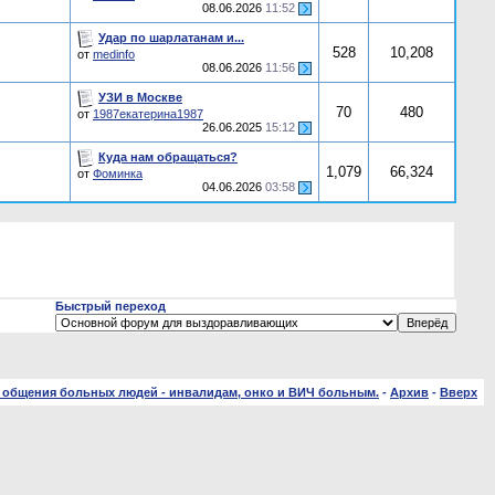
08.06.2026
11:52
Удар по шарлатанам и...
528
10,208
от
medinfo
08.06.2026
11:56
УЗИ в Москве
70
480
от
1987екатерина1987
26.06.2025
15:12
Куда нам обращаться?
1,079
66,324
от
Фоминка
04.06.2026
03:58
Быстрый переход
 общения больных людей - инвалидам, онко и ВИЧ больным.
-
Архив
-
Вверх