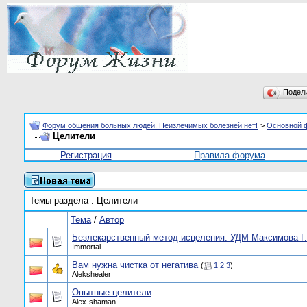
Подел
Форум общения больных людей. Неизлечимых болезней нет!
>
Основной 
Целители
Регистрация
Правила форума
Темы раздела
: Целители
Тема
/
Автор
Безлекарственный метод исцеления. УДМ Максимова Г.
Immortal
Вам нужна чистка от негатива
(
1
2
3
)
Alekshealer
Опытные целители
Alex-shaman