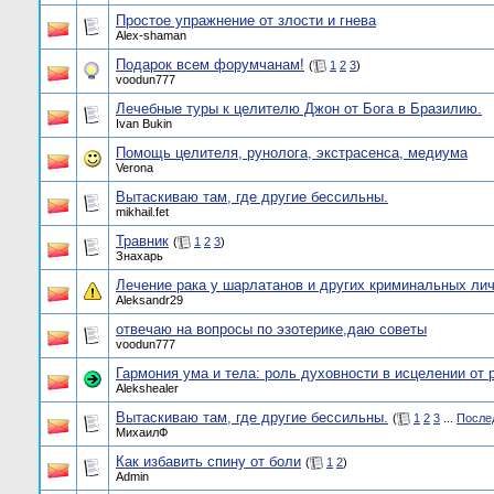
Простое упражнение от злости и гнева
Alex-shaman
Подарок всем форумчанам!
(
1
2
3
)
voodun777
Лечебные туры к целителю Джон от Бога в Бразилию.
Ivan Bukin
Помощь целителя, рунолога, экстрасенса, медиума
Verona
Вытаскиваю там, где другие бессильны.
mikhail.fet
Травник
(
1
2
3
)
Знахарь
Лечение рака у шарлатанов и других криминальных ли
Aleksandr29
отвечаю на вопросы по эзотерике,даю советы
voodun777
Гармония ума и тела: роль духовности в исцелении от 
Alekshealer
Вытаскиваю там, где другие бессильны.
(
1
2
3
...
После
МихаилФ
Как избавить спину от боли
(
1
2
)
Admin