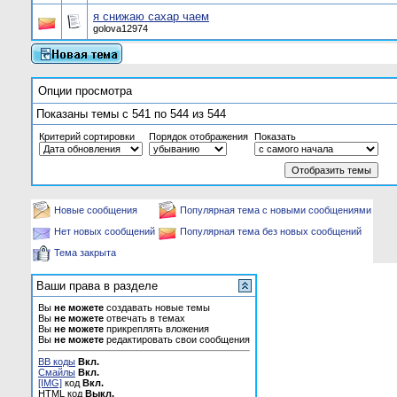
я снижаю сахар чаем
golova12974
Опции просмотра
Показаны темы с 541 по 544 из 544
Критерий сортировки
Порядок отображения
Показать
Новые сообщения
Популярная тема с новыми сообщениями
Нет новых сообщений
Популярная тема без новых сообщений
Тема закрыта
Ваши права в разделе
Вы
не можете
создавать новые темы
Вы
не можете
отвечать в темах
Вы
не можете
прикреплять вложения
Вы
не можете
редактировать свои сообщения
BB коды
Вкл.
Смайлы
Вкл.
[IMG]
код
Вкл.
HTML код
Выкл.