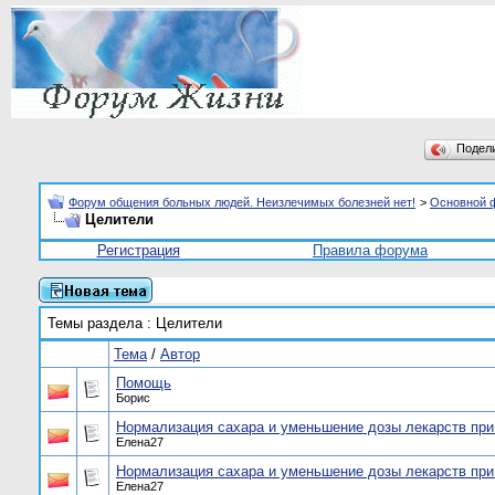
Подел
Форум общения больных людей. Неизлечимых болезней нет!
>
Основной 
Целители
Регистрация
Правила форума
Темы раздела
: Целители
Тема
/
Автор
Помощь
Борис
Нормализация сахара и уменьшение дозы лекарств при 
Елена27
Нормализация сахара и уменьшение дозы лекарств при 
Елена27