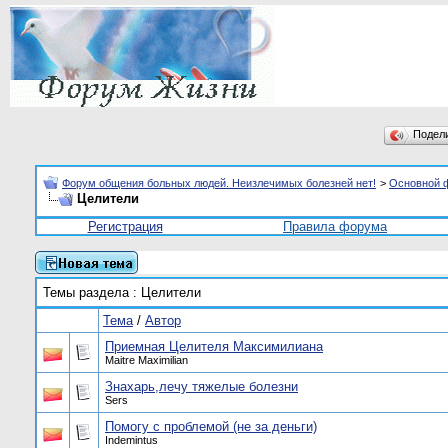
Подел
Форум общения больных людей. Неизлечимых болезней нет!
>
Основной 
Целители
Регистрация
Правила форума
Темы раздела
: Целители
Тема
/
Автор
Приемная Целителя Максимилиана
Maitre Maximilian
Знахарь,лечу тяжелые болезни
Sers
Помогу с проблемой (не за деньги)
Indemintus