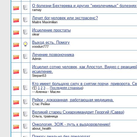
О болезни Бехтерева и других "неизлечимых" болезнях
ramay
Лечит бог,человек или экстрасенс?
Maitre Maximilian
Исцеление простаты
olear
Выход есть. Помогу
voodun777
Лечение позвоночника
Admin
Исцелил сотню человек, как Апостол. Видео с реакцие
исцеление.
Stepan53
Кто имеет большую силу в снятии порчи, приворота. 
(
1
2
3
...
Последняя страница
)
---Аленка-- Масян
Рейки - доказанная, работающая медицина.
Стас Рейки
Великий старец Схиархимандрит Георгий (Савва)
Ольга, травница
Онкология. ЗОЖ - путь к выздоровлению!
about_health
Помогу реально без предоплат