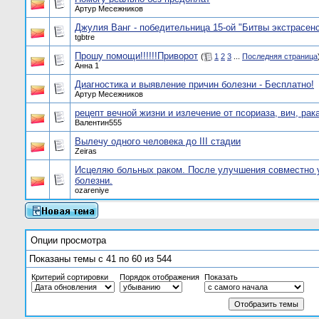
Артур Месежников
Джулия Ванг - победительница 15-ой "Битвы экстрасен
tgbtre
Прошу помощи!!!!!!Приворот
(
1
2
3
...
Последняя страница
Анна 1
Диагностика и выявление причин болезни - Бесплатно!
Артур Месежников
рецепт вечной жизни и излечение от псориаза, вич, рака
Валентин555
Вылечу одного человека до III стадии
Zeiras
Исцеляю больных раком. После улучшения совместно 
болезни.
ozareniye
Опции просмотра
Показаны темы с 41 по 60 из 544
Критерий сортировки
Порядок отображения
Показать