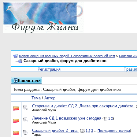
Форум общения больных людей. Неизлечимых болезней нет!
>
Болезни и 
Сахарный диабет, форум для диабетиков
Регистрация
Прави
Темы раздела
: Сахарный диабет, форум для диабетиков
Тема
/
Автор
Старение и диабет СД 2. Диета при сахарном диабете.
(
Анатолий Муха
Лечение СД 1 возможно уже сегодня
(
1
2
)
Анатолий Муха
Сахарный диабет 2 типа.
(
1
2
3
...
Последняя страница
)
Тарас