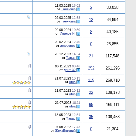
11.03.2025
18:02
2
30,038
от
Таняюша
02.03.2025
12:58
12
84,894
от
Таняюша
20.08.2024
10:50
8
40,185
от
Иванов И.
20.02.2024
12:40
0
25,855
от
amedenos
26.12.2023
14:34
21
117,548
от
Тарас
06.11.2023
08:46
252
261,295
от
дент-32
21.07.2023
10:13
115
269,710
от
utua
21.07.2023
10:12
22
108,178
от
utua
21.07.2023
10:11
65
169,111
от
utua
18.05.2023
12:54
35
108,453
от
Тарас
07.08.2022
17:43
0
21,304
от
ЖекаЕвгений