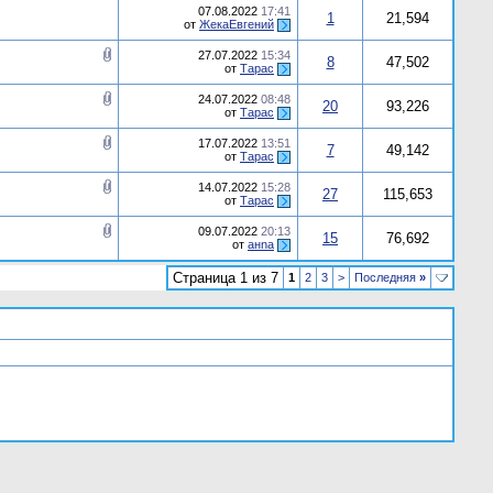
07.08.2022
17:41
1
21,594
от
ЖекаЕвгений
27.07.2022
15:34
8
47,502
от
Тарас
24.07.2022
08:48
20
93,226
от
Тарас
17.07.2022
13:51
7
49,142
от
Тарас
14.07.2022
15:28
27
115,653
от
Тарас
09.07.2022
20:13
15
76,692
от
анnа
Страница 1 из 7
1
2
3
>
Последняя
»