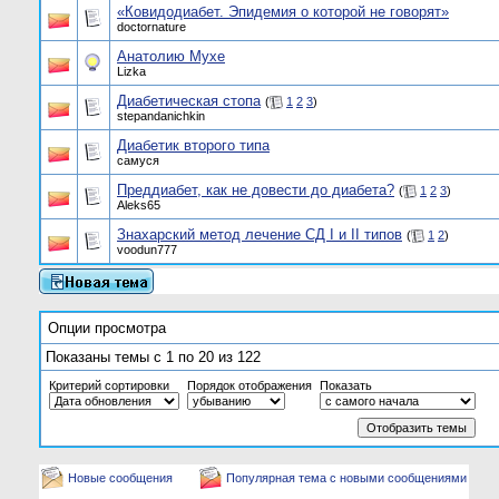
«Ковидодиабет. Эпидемия о которой не говорят»
doctornature
Анатолию Мухе
Lizka
Диабетическая стопа
(
1
2
3
)
stepandanichkin
Диабетик второго типа
самуся
Преддиабет, как не довести до диабета?
(
1
2
3
)
Aleks65
Знахарский метод лечение СД I и II типов
(
1
2
)
voodun777
Опции просмотра
Показаны темы с 1 по 20 из 122
Критерий сортировки
Порядок отображения
Показать
Новые сообщения
Популярная тема с новыми сообщениями