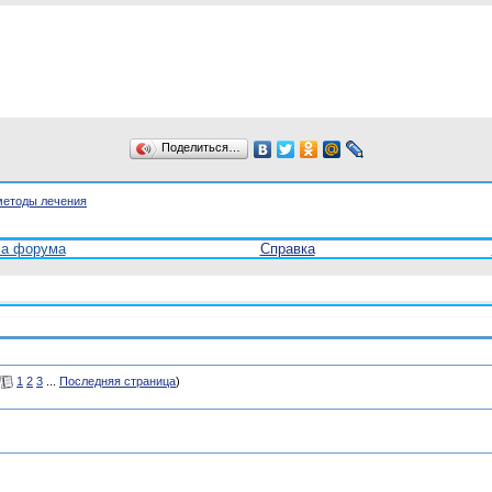
Поделиться…
методы лечения
ла форума
Справка
1
2
3
...
Последняя страница
)