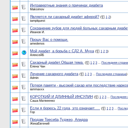
Интравертные знания о причинах диабета
Maksimov
Является ли сахарный диабет аферой?
(
1
2
)
tamplquest
Сохранение зубов для людей больных сахарным диабе
Иванов И.
Прошу Вас о помощи.
amedenos
Мой диабет, а борьба с СД2 А. Муха
(
1
2
3
)
АлексейБ
Сахарный диабет.Общая тема.
(
1
2
3
...
Последняя стран
Елена Чан
Лечение сахарного диабета
(
1
2
3
...
Последняя страница
)
Admin
Потеря памяти - высокий сахар или последствие нарко
iammaxxx
КОРОТКИЙ И ДЛИННЫЙ ИНСУЛИН
(
1
2
3
...
Последняя 
Саша Матвеенко
Если я борюсь 22 года, это означает.....
(
1
2
3
...
Послед
Гор
Продам Тресиба,Туджео, Апидра
ЖекаЕвгений