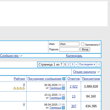
Имя
Запомнить?
Пароль
Сообщество
Календарь
Страница 1 из 7
1
2
3
>
Последняя
»
Опции раздела
Рейтинг
Последнее сообщение
Ответов
Просмотров
30.06.2026
09:22
2,822
3,889,828
от
Таняюша
23.11.2025
19:16
13
84,160
от
Таняюша
08.04.2025
17:05
307
434,395
от
Таняюша