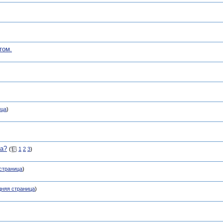
том.
ица
)
за?
(
1
2
3
)
страница
)
няя страница
)