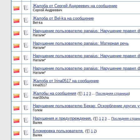
Жалоба от Сергей Андреевич на сообщение
Сергей Андреевич
Жалоба от Bel-ka на сообщение
Bel-ka
Нарушение пользователю panaius: Нарушение правил 
Натали*
Нарушение пользователю panaius: Матерная речь
Натали*
Нарушение пользователю panaius: Нарушение правил 
Натали*
Нарушение пользователю panaius: Нарушение правил 
Натали*
Жалоба от Irina0517 на сообщение
Irina0517
Жалобы на сообщения
(
1
2
3
...
Последняя страница
)
mari30sha
Нарушение пользователю Бекар: Оскорбление других у
Голем
Нарушения и предупреждения.
(
1
2
3
...
Последняя стран
Валек
Блокировка пользователя.
(
1
2
)
Валек