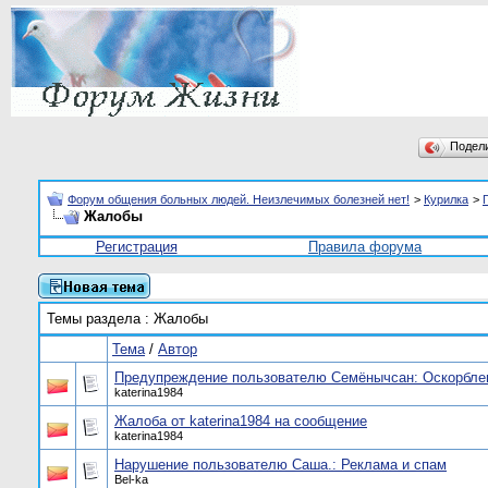
Подел
Форум общения больных людей. Неизлечимых болезней нет!
>
Курилка
>
Жалобы
Регистрация
Правила форума
Темы раздела
: Жалобы
Тема
/
Автор
Предупреждение пользователю Семёнычсан: Оскорблен
katerina1984
Жалоба от katerina1984 на сообщение
katerina1984
Нарушение пользователю Саша.: Реклама и спам
Bel-ka