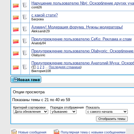
Нарушение пользователю Nbrj: Оскорбление других уча
conti26
с какой стати?
Багрова
Админу! Модерация форума. Нужны модераторы!
Aleksandr29
Предупреждение пользователю СеКо: Реклама и спам
Anatoly84
Предупреждение пользователю Olabyoric: Оскорбление
Olabyoric
Предупреждение пользователю Анатолий Муха: Оскорб
(
1
2
3
...
Последняя страница
)
Виктория108
Опции просмотра
Показаны темы с 21 по 40 из 59
Критерий сортировки
Порядок отображения
Показать
Новые сообщения
Популярная тема с новыми сообщениями