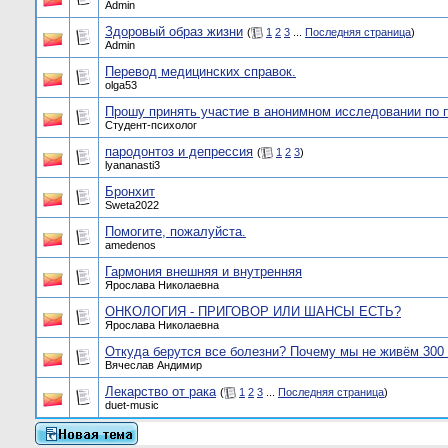
Admin
Здоровый образ жизни
(
1
2
3
...
Последняя страница
)
Admin
Перевод медицинских справок.
olga53
Прошу принять участие в анонимном исследовании по 
Студент-психолог
пародонтоз и депрессия
(
1
2
3
)
lyananasti3
Бронхит
Sweta2022
Помогите, пожалуйста.
amedenos
Гармония внешняя и внутренняя
Ярослава Николаевна
ОНКОЛОГИЯ - ПРИГОВОР ИЛИ ШАНСЫ ЕСТЬ?
Ярослава Николаевна
Откуда берутся все болезни? Почему мы не живём 300
Вячеслав Андимир
Лекарство от рака
(
1
2
3
...
Последняя страница
)
duet-music