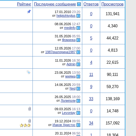
Рейтинг
Последнее сообщение
Ответов
Просмотров
17.01.2010
23:20
0
131,941
от
helptohivplus
08.06.2026
12:47
0
4,340
от
medinfo
31.05.2026
05:55
5
44,422
от
Фоминка
12.05.2026
17:00
0
4,813
от
1987екатерина1987
11.01.2026
16:30
4
22,615
от
Admin
23.06.2025
13:50
11
90,111
от
мияма
14.06.2025
20:59
9
59,270
от
Ned
26.05.2025
18:00
33
138,169
от
Лолиполи
09.03.2025
16:13
0
14,748
от
Levontay
19.12.2024
09:55
34
157,092
от
Иаков Христос
20.11.2024
06:50
1
18,304