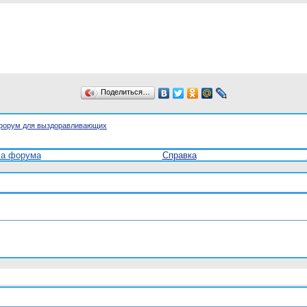
Поделиться…
форум для выздоравливающих
ла форума
Справка