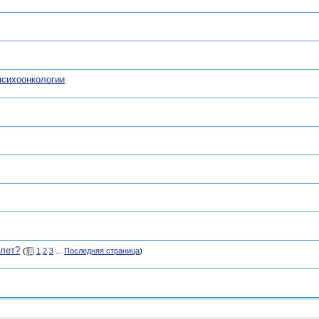
психоонкологии
 лет?
(
1
2
3
...
Последняя страница
)