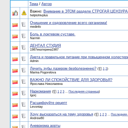
Тема
/
Автор
Важно:
Внимание в ЭТОМ разделе СТРОГАЯ ЦЕНЗУРА!
helptohivplus
Очищение и оздоровление всего организма!
medinfo
Боль в локтевом суставе.
Narmin
ДЕНТАЛ СТУДИЯ
1987екатерина1987
Диета и правильное питание при повышенном холестер
Admin
Лечить зубы лазером безболезненно?
(
1
2
)
Marina Pogorelova
ВАЖНО ЛИ СПОКОЙСТВИЕ ДЛЯ ЗДОРОВЬЯ?
Ярослава Николаевна
Наркомания
(
1
2
3
...
Последняя страница
)
Igorj
Расшифруйте рецепт
Levontay
Хочу высказаться на тему здоровья
(
1
2
3
...
Последняя 
Andrew80
Аневризма аорты