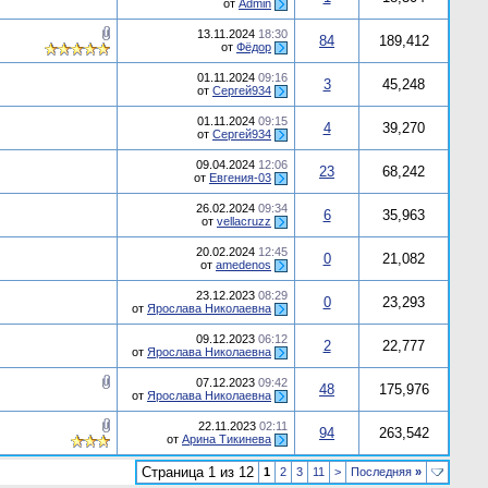
от
Admin
13.11.2024
18:30
84
189,412
от
Фёдор
01.11.2024
09:16
3
45,248
от
Сергей934
01.11.2024
09:15
4
39,270
от
Сергей934
09.04.2024
12:06
23
68,242
от
Евгения-03
26.02.2024
09:34
6
35,963
от
vellacruzz
20.02.2024
12:45
0
21,082
от
amedenos
23.12.2023
08:29
0
23,293
от
Ярослава Николаевна
09.12.2023
06:12
2
22,777
от
Ярослава Николаевна
07.12.2023
09:42
48
175,976
от
Ярослава Николаевна
22.11.2023
02:11
94
263,542
от
Арина Тикинева
Страница 1 из 12
1
2
3
11
>
Последняя
»