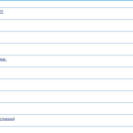
!!
ине.
страница
)