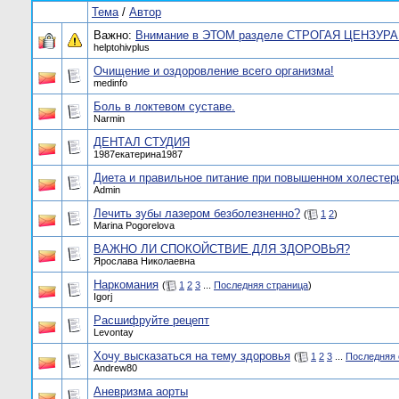
Тема
/
Автор
Важно:
Внимание в ЭТОМ разделе СТРОГАЯ ЦЕНЗУРА!
helptohivplus
Очищение и оздоровление всего организма!
medinfo
Боль в локтевом суставе.
Narmin
ДЕНТАЛ СТУДИЯ
1987екатерина1987
Диета и правильное питание при повышенном холестер
Admin
Лечить зубы лазером безболезненно?
(
1
2
)
Marina Pogorelova
ВАЖНО ЛИ СПОКОЙСТВИЕ ДЛЯ ЗДОРОВЬЯ?
Ярослава Николаевна
Наркомания
(
1
2
3
...
Последняя страница
)
Igorj
Расшифруйте рецепт
Levontay
Хочу высказаться на тему здоровья
(
1
2
3
...
Последняя 
Andrew80
Аневризма аорты