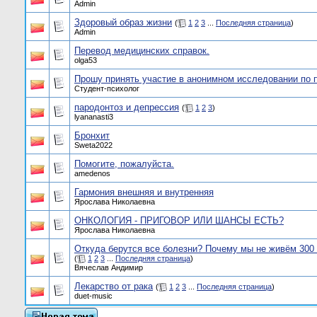
Admin
Здоровый образ жизни
(
1
2
3
...
Последняя страница
)
Admin
Перевод медицинских справок.
olga53
Прошу принять участие в анонимном исследовании по 
Студент-психолог
пародонтоз и депрессия
(
1
2
3
)
lyananasti3
Бронхит
Sweta2022
Помогите, пожалуйста.
amedenos
Гармония внешняя и внутренняя
Ярослава Николаевна
ОНКОЛОГИЯ - ПРИГОВОР ИЛИ ШАНСЫ ЕСТЬ?
Ярослава Николаевна
Откуда берутся все болезни? Почему мы не живём 300
(
1
2
3
...
Последняя страница
)
Вячеслав Андимир
Лекарство от рака
(
1
2
3
...
Последняя страница
)
duet-music