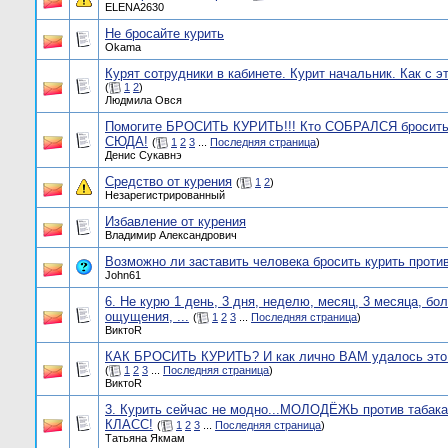
ELENA2630
Не бросайте курить
Okama
Курят сотрудники в кабинете. Курит начальник. Как с э
(
1
2
)
Людмила Овся
Помогите БРОСИТЬ КУРИТЬ!!! Кто СОБРАЛСЯ бросить 
СЮДА!
(
1
2
3
...
Последняя страница
)
Денис Cукавнэ
Средство от курения
(
1
2
)
Незарегистрированный
Избавление от курения
Владимир Александрович
Возможно ли заставить человека бросить курить против
John61
6. Не курю 1 день, 3 дня, неделю, месяц, 3 месяца, бо
ощущения, ...
(
1
2
3
...
Последняя страница
)
ВиктоR
КАК БРОСИТЬ КУРИТЬ? И как лично ВАМ удалось это
(
1
2
3
...
Последняя страница
)
ВиктоR
3. Курить сейчас не модно...МОЛОДЁЖЬ против табака!
КЛАСС!
(
1
2
3
...
Последняя страница
)
Татьяна Якмам