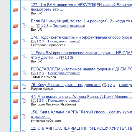
127. Что ВАМ нравится в НЕКУРЯЩЕЙ жизни? Если за
посмотреть это ...
ВиктоR
Если ВЫ некурящий, то это: 1 -бросил(ла), 2 - когда то 
...
(
1
2
3
...
Последняя страница
)
ВиктоR
174. Подскажите быстрый и эффективный способ броси
(
1
2
3
...
Последняя страница
)
Екатерина Чернавская
1. Если ВЫ приняли решение бросить курить - НЕ СД
что у других ...
(
1
2
3
)
ВиктоR
ПОЗДРАВЛЯЕМ участников нашего форума с ДНЁМ 
(
1
2
3
...
Последняя страница
)
Татьяна Ярмола
76. Хочу бросить курить...поддержите!
(
1
2
3
...
Последн
Радион Кукдан
47. Мне помогла книга Аллена Карра. А Вам? Мнение, о
(
1
2
3
...
Последняя страница
)
Виктория Лысенко (Якубенко)
150. Книга Аллена КАРРА "Легкий способ бросить курит
отрывки ...
вячеслав чеботарев
12. ОНЛАЙН ЭКСПЕРИМЕНТ!!! "Я БРОШУ КУРИТЬ". На