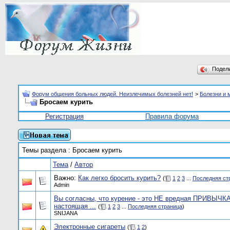
Подел
Форум общения больных людей. Неизлечимых болезней нет!
>
Болезни и 
Бросаем курить
Регистрация
Правила форума
Темы раздела
: Бросаем курить
Тема
/
Автор
Важно:
Как легко бросить курить?
(
1
2
3
...
Последняя ст
Admin
Вы согласны, что курение - это НЕ вредная ПРИВЫЧКА
настоящая ...
(
1
2
3
...
Последняя страница
)
SNIJANA
Электронные сигареты
(
1
2
)