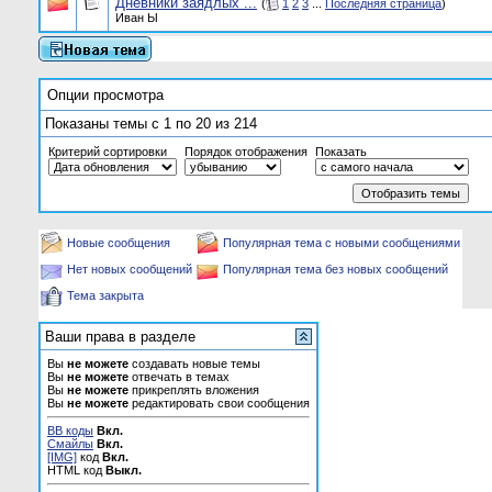
Дневники заядлых ...
(
1
2
3
...
Последняя страница
)
Иван Ы
Опции просмотра
Показаны темы с 1 по 20 из 214
Критерий сортировки
Порядок отображения
Показать
Новые сообщения
Популярная тема с новыми сообщениями
Нет новых сообщений
Популярная тема без новых сообщений
Тема закрыта
Ваши права в разделе
Вы
не можете
создавать новые темы
Вы
не можете
отвечать в темах
Вы
не можете
прикреплять вложения
Вы
не можете
редактировать свои сообщения
BB коды
Вкл.
Смайлы
Вкл.
[IMG]
код
Вкл.
HTML код
Выкл.