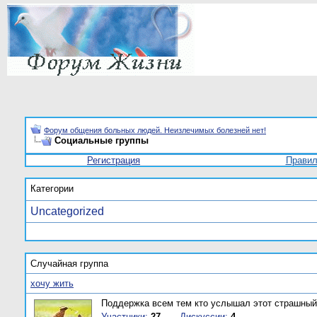
Форум общения больных людей. Неизлечимых болезней нет!
Социальные группы
Регистрация
Прави
Категории
Uncategorized
Случайная группа
хочу жить
Поддержка всем тем кто услышал этот страшный 
Участники:
27
Дискуссии:
4