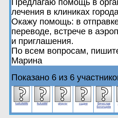
Предлагаю помощь в орга
лечения в клиниках город
Окажу помощь: в отправке
переводе, встрече в аэро
и приглашения.
По всем вопросам, пишите
Марина
Показано 6 из 6 участнико
futtfuftitfifti
ftufuttifitf
ghgygy
сщдне
Вячеслав
Богатырёв