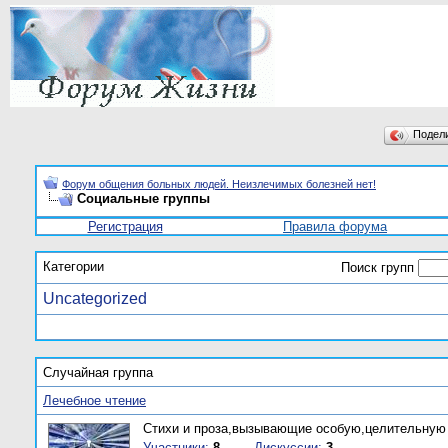
Подел
Форум общения больных людей. Неизлечимых болезней нет!
Социальные группы
Регистрация
Правила форума
Категории
Поиск групп
Uncategorized
Случайная группа
Лечебное чтение
Стихи и проза,вызывающие особую,целительную 
Участники:
8
Дискуссии:
3