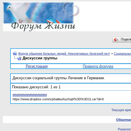
Подел
Форум общения больных людей. Неизлечимых болезней нет!
>
Социальны
Дискуссии группы
Регистрация
Правила форума
Дискуссии социальной группы
Лечение в Германии.
Показано дискуссий: 1 из 1
ммммммммммммм
https://www.dropbox.com/s/phaitluohuzfvjd/%3D%3D11.rar?dl=0
Текущее вре
Обратная
Powered b