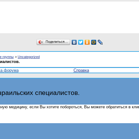
Поделиться…
е группы
>
Uncategorized
иалистов.
ла форума
Справка
зраильских специалистов.
нную медицину, если Вы хотите побороться, Вы можете обратиться в кли