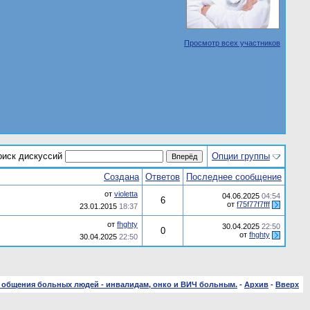
Просмотр всех участников
оиск дискуссий
Опции группы
Создана
Ответов
Последнее сообщение
от
violetta
04.06.2025
04:54
6
от
f75f77f7fff
23.01.2015
18:37
от
fhghty
30.04.2025
22:50
0
от
fhghty
30.04.2025
22:50
 общения больных людей - инвалидам, онко и ВИЧ больным.
-
Архив
-
Вверх