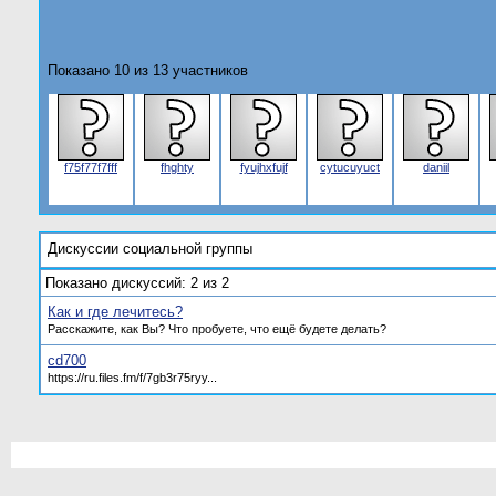
Показано 10 из 13 участников
f75f77f7fff
fhghty
fyujhxfujf
cytucuyuct
dаniil
Дискуссии социальной группы
Показано дискуссий: 2 из 2
Как и где лечитесь?
Расскажите, как Вы? Что пробуете, что ещё будете делать?
cd700
https://ru.files.fm/f/7gb3r75ryy...