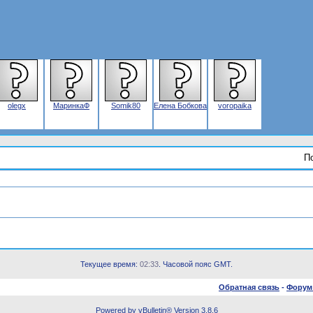
olegx
МаринкаФ
Somik80
Елена Бобкова
voropaika
П
Текущее время:
02:33
. Часовой пояс GMT.
Обратная связь
-
Форум
Powered by vBulletin® Version 3.8.6