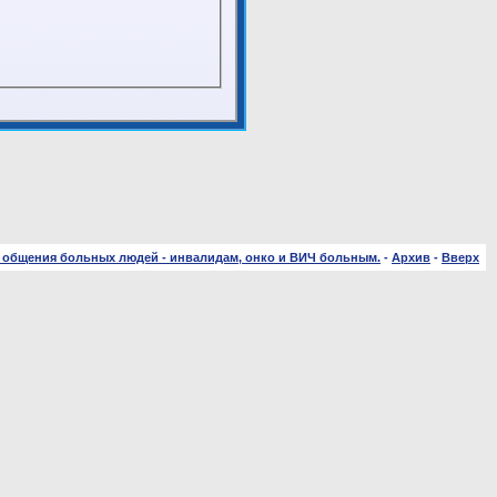
 общения больных людей - инвалидам, онко и ВИЧ больным.
-
Архив
-
Вверх