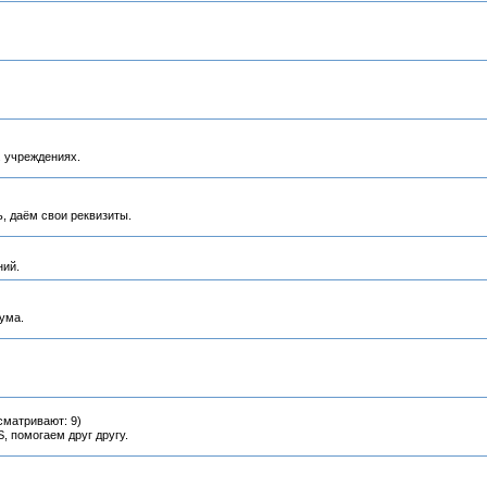
 учреждениях.
, даём свои реквизиты.
ний.
ума.
сматривают: 9)
 помогаем друг другу.