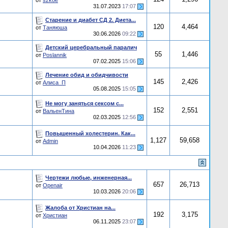
от
szkoe
31.07.2023
17:07
Старение и диабет СД 2. Диета...
120
4,464
от
Таняюша
30.06.2026
09:22
Детский церебральный паралич
55
1,446
от
Poslannik
07.02.2025
15:06
Лечение обид и обидчивости
145
2,426
от
Алиса_П
05.08.2025
15:05
Не могу заняться сексом с...
152
2,551
от
ВальенТина
02.03.2025
12:56
Повышенный холестерин. Как...
1,127
59,658
от
Admin
10.04.2026
11:23
Чертежи любые, инженерная...
657
26,713
от
Openair
10.03.2026
20:06
Жалоба от Христиан на...
192
3,175
от
Христиан
06.11.2025
23:07