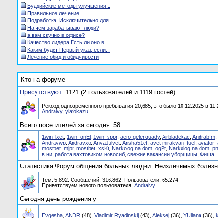
Буддийские методы улучшения...
Правильное лечение...
Подработка. Исключительно для...
На чём зарабатывают люди?
а вам скучно в офисе?
Качество лидера.Есть ли оно в...
Каким будет Первый указ, если...
Лечение обид и обидчивости
Кто на форуме
Присутствуют
: 1121 (2 пользователей и 1119 гостей)
Рекорд одновременного пребывания 20,685, это было 10.12.2025 в 11:
Andraivy
,
ylafokazu
Всего посетителей за сегодня: 58
1win_lxet
,
1win_qnEl
,
1win_sppr
,
aero-gelenquady
,
Airbladekac
,
Andrabfm
,
Andraywp
,
Andrayxo
,
AnyaJulyet
,
Arisha51et
,
avet mirakyan_tuel
,
aviator_
mostbet_mjpr
,
mostbet_xsKt
,
Narkolog na dom_ogPt
,
Narkolog na dom_p
в ни
,
работа вахтовиком новосиб
,
свежие вакансии уборщицы
,
Фиша
Статистика Форум общения больных людей. Неизлечимых болезне
Тем: 5,892, Сообщений: 316,862, Пользователи: 65,274
Приветствуем нового пользователя,
Andraivy
Сегодня день рождения у
Evgesha
,
ANDR
(48),
Vladimir Ryadinskij
(43),
Aleksej
(36),
YUliana
(36),
k