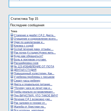
Статистика Top 15
Последние сообщения
Тема
Старение и диабет СД 2. Диета...
Очищение и оздоровление всего...
Удар по шарлатанам и...
Клизма с содой
Gcmaf лечение рака, отзывы....
Рак почки,4 стадия.Нужно жить...
Куда нам обращаться?
Боль в локтевом суставе.
Расшифровка снов
№ 123 ИЗБАВЛЕНИЕ ОТ ПОТА
ДЕНТАЛ СТУДИЯ
Повышенный холестерин. Как...
У ребенка проблемы с письмом
Смарт-часы ребенку
Диета и правильное питание...
"Почему чага не лечит рак и...
Грибы реально останавливают...
Про ВИЧ/СПИД. ЧТО ТАКОЕ ВИЧ?
Лечение СД 1 возможно уже...
Рак заложен в геноме от...
Жалоба от Христиан на...
Все колдуны, народные...