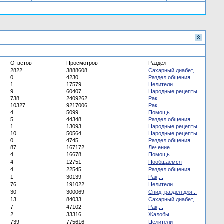
Ответов
Просмотров
Раздел
2822
3888608
Сахарный диабет,...
0
4230
Раздел общения...
1
17579
Целители
9
60407
Народные рецепты...
738
2409262
Рак,...
10327
9217006
Рак,...
4
5099
Помощь
5
44348
Раздел общения...
1
13093
Народные рецепты...
10
50564
Народные рецепты...
0
4745
Раздел общения...
87
167172
Лечение...
4
16678
Помощь
4
12751
Пообщаемся
4
22545
Раздел общения...
1
30139
Рак,...
76
191022
Целители
30
300069
Спид, раздел для...
13
84033
Сахарный диабет,...
7
47102
Рак,...
2
33316
Жалобы
739
775616
Целители