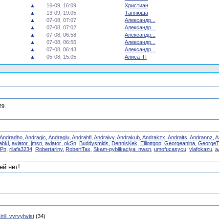
▲
16-09, 16:09
Христиан
▲
13-09, 19:05
Таняюша
▲
07-08, 07:07
Александр...
▲
07-08, 07:02
Александр...
▲
07-08, 06:58
Александр...
▲
07-08, 06:55
Александр...
▲
07-08, 06:43
Александр...
▲
05-08, 15:05
Алиса_П
29.
Andradho
,
Andragic
,
Andraglu
,
Andrahfl
,
Andraivy
,
Andrakub
,
Andrakzx
,
Andralts
,
Andrannz
,
A
abki
,
aviator_jmsn
,
aviator_okSn
,
Buddysmids
,
DennisKek
,
Elliottgop
,
Georgeanina
,
George
nPn
,
rilafa3234
,
Robertariny
,
RobertTax
,
Skam-pyblikaciya_nwsn
,
umofucasycu
,
ylafokazu
,
а
й нет!
irill_vyrvyhvist
(34)