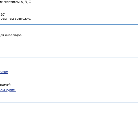
 гепатитом А, В, C.
 20)
всем чем возможно.
ля инвалидов.
титом
врачей.
аем курить