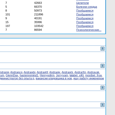
7
42663
Целители
5
66370
Болезни сердца
8
50973
Пообщаемся
101
211896
Пообщаемся
9
40191
Пообщаемся
15
35996
Пообщаемся
197
103542
Пообщаемся
7
86594
Психологические...
ndranpj
,
Andrapcq
,
Andraqdv
,
Andraqhf
,
Andraqjx
,
Andraqrk
,
Andrarfm
,
Andravak
,
Tum
,
GlennDax
,
hastenremind1
,
Henryedirm
,
Jerryvam
,
lalabet_xiKt
,
mostbet_froa
,
дминистратор без опыта р
,
вакансии кладовщика в нов
,
ищу работу инженером