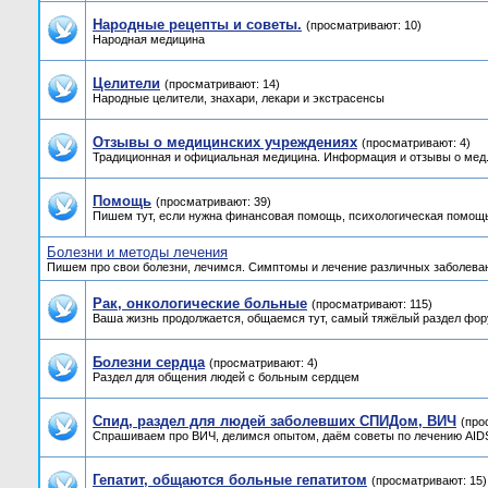
Народные рецепты и советы.
(просматривают: 10)
Народная медицина
Целители
(просматривают: 14)
Народные целители, знахари, лекари и экстрасенсы
Отзывы о медицинских учреждениях
(просматривают: 4)
Традиционная и официальная медицина. Информация и отзывы о мед.
Помощь
(просматривают: 39)
Пишем тут, если нужна финансовая помощь, психологическая помощь
Болезни и методы лечения
Пишем про свои болезни, лечимся. Симптомы и лечение различных заболева
Рак, онкологические больные
(просматривают: 115)
Ваша жизнь продолжается, общаемся тут, самый тяжёлый раздел фор
Болезни сердца
(просматривают: 4)
Раздел для общения людей с больным сердцем
Спид, раздел для людей заболевших СПИДом, ВИЧ
(про
Спрашиваем про ВИЧ, делимся опытом, даём советы по лечению AIDS,
Гепатит, общаются больные гепатитом
(просматривают: 15)