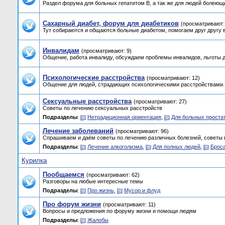
Раздел форума для больных гепатитом B, а так же для людей болеющих
Сахарный диабет, форум для диабетиков
(просматривают:
Тут собираются и общаются больные диабетом, помогаем друг другу 
Инвалидам
(просматривают: 9)
Общение, работа инвалиду, обсуждаем проблемы инвалидов, льготы д
Психологические расстройства
(просматривают: 12)
Общение для людей, страдающих психологическими расстройствами.
Сексуальные расстройства
(просматривают: 27)
Советы по лечению сексуальных расстройств
Подразделы
:
Нетрадиционная ориентация
,
Для больных проста
Лечение заболеваний
(просматривают: 96)
Спрашиваем и даём советы по лечению различных болезней, советы 
Подразделы
:
Лечение алкоголизма
,
Для полных людей
,
Брос
Курилка
Пообщаемся
(просматривают: 62)
Разговоры на любые интересные темы
Подразделы
:
Про жизнь
,
Мусор и флуд
Про форум жизни
(просматривают: 11)
Вопросы и предложения по форуму жизни и помощи людям
Подразделы
:
Жалобы