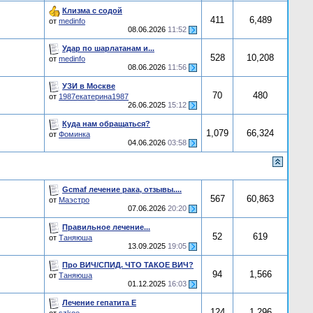
Клизма с содой
411
6,489
от
medinfo
08.06.2026
11:52
Удар по шарлатанам и...
528
10,208
от
medinfo
08.06.2026
11:56
УЗИ в Москве
70
480
от
1987екатерина1987
26.06.2025
15:12
Куда нам обращаться?
1,079
66,324
от
Фоминка
04.06.2026
03:58
Gcmaf лечение рака, отзывы....
567
60,863
от
Маэстро
07.06.2026
20:20
Правильное лечение...
52
619
от
Таняюша
13.09.2025
19:05
Про ВИЧ/СПИД. ЧТО ТАКОЕ ВИЧ?
94
1,566
от
Таняюша
01.12.2025
16:03
Лечение гепатита E
124
1,296