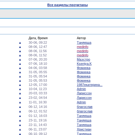
Все разделы прочитаны
Дата, Время
Автор
▲
30-06, 09:22
Таняюша
▲
08-06, 12:47
medinfo
▲
08-06, 11:56
medinfo
▲
08-06, 11:52
medinfo
▲
07-06, 20:20
Маэстро
▲
07-06, 18:10
Kseniya.K
▲
04-06, 03:58
Фоминка
▲
31-05, 05:55
Фоминка
▲
31-05, 05:54
Фоминка
▲
31-05, 05:53
Фоминка
▲
12-05, 17:00
1987екатерина...
▲
10-04, 11:23
Admin
▲
20-03, 03:33
Лариссон
▲
23-02, 04:54
Лариссон
▲
11-01, 16:30
Admin
▲
06-12, 14:16
благослав
▲
06-12, 01:52
благослав
▲
01-12, 16:03
Таняюша
▲
23-11, 19:16
Таняюша
▲
22-11, 14:43
Таняюша
▲
06-11, 23:07
Христиан
▲
06-10, 09:12
Таняюша