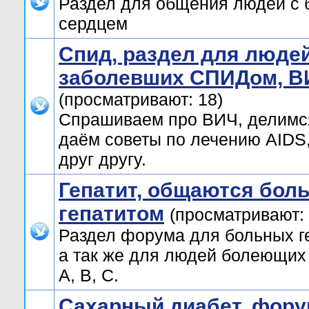
Раздел для общения людей с
сердцем
Спид, раздел для люде
заболевших СПИДом, В
(просматривают: 18)
Спрашиваем про ВИЧ, делимс
даём советы по лечению AIDS
друг другу.
Гепатит, общаются бол
гепатитом
(просматривают: 
Раздел форума для больных г
а так же для людей болеющих
А, В, C.
Сахарный диабет, фору