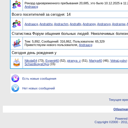
Рекорд одновременного пребывания 20,685, это было 10.12.2025 в 11:
Andraacg
Всего посетителей за сегодня: 14
Andraacg
,
Andrabhv
,
Andrachm
,
Andralfq
,
Andrangy
,
Andranvg
,
Andrarpw
,
Статистика Форум общения больных людей. Неизлечимых болезне
Тем: 5,892, Сообщений: 316,862, Пользователи: 65,329
Приветствуем нового пользователя,
Andraacg
Сегодня день рождения у
Nikolaj54
(73),
Evgenij40
(52),
piranya_z
(51),
Mariya40
(46),
VolnaLyubvi
SchastlivayaOlya
(15)
Есть новые сообщения
Нет новых сообщений
Текущее вре
Обратная
Powered b
Copyright ©2000 - 2011,