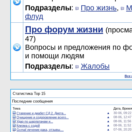
Подразделы
:
Про жизнь
,
М
флуд
Про форум жизни
(просм
47)
Вопросы и предложения по ф
и помощи людям
Подразделы
:
Жалобы
Все
Статистика Top 15
Последние сообщения
Тема
Дата, Время
▲
30-06, 09:22
Старение и диабет СД 2. Диета...
▲
08-06, 12:47
Очищение и оздоровление всего...
▲
08-06, 11:56
Удар по шарлатанам и...
▲
08-06, 11:52
Клизма с содой
▲
07-06, 20:20
Gcmaf лечение рака, отзывы....