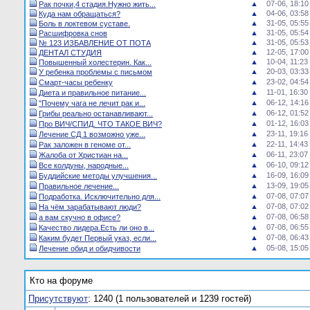
▲
07-06, 18:10
Рак почки,4 стадия.Нужно жить...
▲
04-06, 03:58
Куда нам обращаться?
▲
31-05, 05:55
Боль в локтевом суставе.
▲
31-05, 05:54
Расшифровка снов
▲
31-05, 05:53
№ 123 ИЗБАВЛЕНИЕ ОТ ПОТА
▲
12-05, 17:00
ДЕНТАЛ СТУДИЯ
▲
10-04, 11:23
Повышенный холестерин. Как...
▲
20-03, 03:33
У ребенка проблемы с письмом
▲
23-02, 04:54
Смарт-часы ребенку
▲
11-01, 16:30
Диета и правильное питание...
▲
06-12, 14:16
"Почему чага не лечит рак и...
▲
06-12, 01:52
Грибы реально останавливают...
▲
01-12, 16:03
Про ВИЧ/СПИД. ЧТО ТАКОЕ ВИЧ?
▲
23-11, 19:16
Лечение СД 1 возможно уже...
▲
22-11, 14:43
Рак заложен в геноме от...
▲
06-11, 23:07
Жалоба от Христиан на...
▲
06-10, 09:12
Все колдуны, народные...
▲
16-09, 16:09
Буддийские методы улучшения...
▲
13-09, 19:05
Правильное лечение...
▲
07-08, 07:07
Подработка. Исключительно для...
▲
07-08, 07:02
На чём зарабатывают люди?
▲
07-08, 06:58
а вам скучно в офисе?
▲
07-08, 06:55
Качество лидера.Есть ли оно в...
▲
07-08, 06:43
Каким будет Первый указ, если...
▲
05-08, 15:05
Лечение обид и обидчивости
Кто на форуме
Присутствуют
: 1240 (1 пользователей и 1239 гостей)