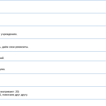
 учреждениях.
, даём свои реквизиты.
ний.
ума.
сматривают: 20)
 помогаем друг другу.