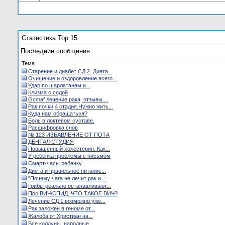
Статистика Top 15
Последние сообщения
Тема
Старение и диабет СД 2. Диета...
Очищение и оздоровление всего...
Удар по шарлатанам и...
Клизма с содой
Gcmaf лечение рака, отзывы....
Рак почки,4 стадия.Нужно жить...
Куда нам обращаться?
Боль в локтевом суставе.
Расшифровка снов
№ 123 ИЗБАВЛЕНИЕ ОТ ПОТА
ДЕНТАЛ СТУДИЯ
Повышенный холестерин. Как...
У ребенка проблемы с письмом
Смарт-часы ребенку
Диета и правильное питание...
"Почему чага не лечит рак и...
Грибы реально останавливают...
Про ВИЧ/СПИД. ЧТО ТАКОЕ ВИЧ?
Лечение СД 1 возможно уже...
Рак заложен в геноме от...
Жалоба от Христиан на...
Все колдуны, народные...