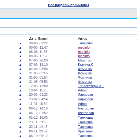
Все разделы прочитаны
Дата, Время
Автор
▲
30-06, 09:22
Таняюша
▲
08-06, 12:47
medinfo
▲
08-06, 11:56
medinfo
▲
08-06, 11:52
medinfo
▲
07-06, 20:20
Маэстро
▲
07-06, 18:10
Kseniya.K
▲
04-06, 03:58
Фоминка
▲
31-05, 05:55
Фоминка
▲
31-05, 05:54
Фоминка
▲
31-05, 05:53
Фоминка
▲
12-05, 17:00
1987екатерина...
▲
10-04, 11:23
Admin
▲
20-03, 03:33
Лариссон
▲
23-02, 04:54
Лариссон
▲
11-01, 16:30
Admin
▲
06-12, 14:16
благослав
▲
06-12, 01:52
благослав
▲
01-12, 16:03
Таняюша
▲
23-11, 19:16
Таняюша
▲
22-11, 14:43
Таняюша
▲
06-11, 23:07
Христиан
▲
06-10, 09:12
Таняюша