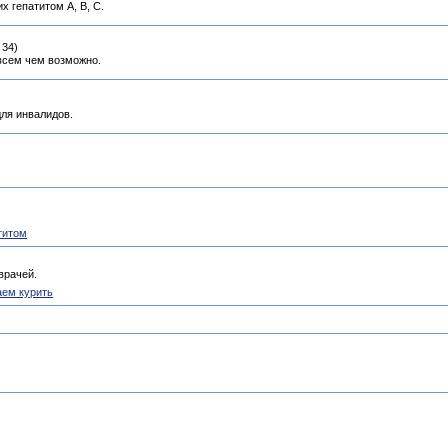
 гепатитом А, В, C.
 34)
всем чем возможно.
ля инвалидов.
титом
врачей.
аем курить