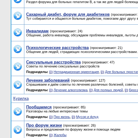
Раздел форума для больных гепатитом B, а так же для людей болеющих
Сахарный диабет, форум для диабетиков
(просматривают:
Тут собираются и общаются больные диабетом, помогаем друг другу 
Инвалидам
(просматривают: 24)
Общение, работа инвалиду, обсуждаем проблемы инвалидов, льготы д
Психологические расстройства
(просматривают: 21)
Общение для людей, страдающих психологическими расстройствами.
Сексуальные расстройства
(просматривают: 47)
Советы по лечению сексуальных расстройств
Подразделы
:
Нетрадиционная ориентация
,
Для больных проста
Лечение заболеваний
(просматривают: 127)
Спрашиваем и даём советы по лечению различных болезней, советы 
Подразделы
:
Лечение алкоголизма
,
Для полных людей
,
Брос
Курилка
Пообщаемся
(просматривают: 85)
Разговоры на любые интересные темы
Подразделы
:
Про жизнь
,
Мусор и флуд
Про форум жизни
(просматривают: 26)
Вопросы и предложения по форуму жизни и помощи людям
Подразделы
:
Жалобы