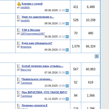
Клизма с содой
411
6,489
от
medinfo
08.06.2026
11:52
Удар по шарлатанам и...
528
10,208
от
medinfo
08.06.2026
11:56
УЗИ в Москве
70
480
от
1987екатерина1987
26.06.2025
15:12
Куда нам обращаться?
1,079
66,324
от
Фоминка
04.06.2026
03:58
Gcmaf лечение рака, отзывы....
567
60,863
от
Маэстро
07.06.2026
20:20
Правильное лечение...
52
619
от
Таняюша
13.09.2025
19:05
Про ВИЧ/СПИД. ЧТО ТАКОЕ ВИЧ?
94
1,566
от
Таняюша
01.12.2025
16:03
Лечение гепатита E
124
1,296