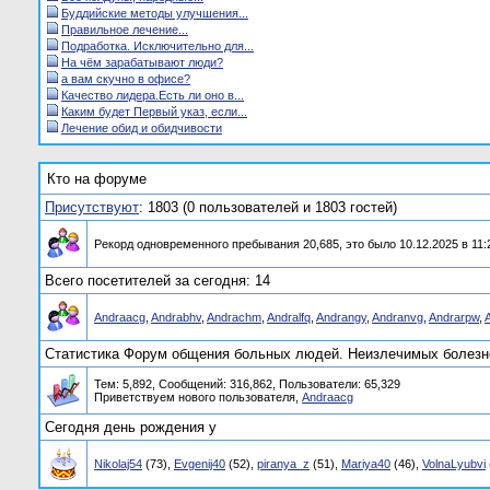
Буддийские методы улучшения...
Правильное лечение...
Подработка. Исключительно для...
На чём зарабатывают люди?
а вам скучно в офисе?
Качество лидера.Есть ли оно в...
Каким будет Первый указ, если...
Лечение обид и обидчивости
Кто на форуме
Присутствуют
: 1803 (0 пользователей и 1803 гостей)
Рекорд одновременного пребывания 20,685, это было 10.12.2025 в 11:
Всего посетителей за сегодня: 14
Andraacg
,
Andrabhv
,
Andrachm
,
Andralfq
,
Andrangy
,
Andranvg
,
Andrarpw
,
Статистика Форум общения больных людей. Неизлечимых болезне
Тем: 5,892, Сообщений: 316,862, Пользователи: 65,329
Приветствуем нового пользователя,
Andraacg
Сегодня день рождения у
Nikolaj54
(73),
Evgenij40
(52),
piranya_z
(51),
Mariya40
(46),
VolnaLyubvi