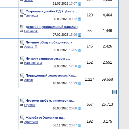
от
szkoe
31.07.2023
17:07
Старение и диабет СД 2. Диета...
120
4,464
от
Таняюша
30.06.2026
09:22
Детский церебральный паралич
55
1,446
от
Poslannik
07.02.2025
15:06
Лечение обид и обидчивости
145
2,426
от
Алиса_П
05.08.2025
15:05
Не могу заняться сексом с...
152
2,551
от
ВальенТина
02.03.2025
12:56
Повышенный холестерин. Как...
1,127
59,658
от
Admin
10.04.2026
11:23
Чертежи любые, инженерная...
657
26,713
от
Openair
10.03.2026
20:06
Жалоба от Христиан на...
192
3,175
от
Христиан
06.11.2025
23:07