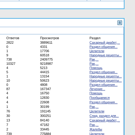
Ответов
Просмотров
Раздел
2822
3889611
Сахарный диабет,...
0
4331
Раздел общения...
1
17706
Целители
9
60518
Народные рецепты...
738
2409775
Рак,...
10327
9218987
Рак,...
4
5213
Помощь
5
44415
Раздел общения...
1
13154
Народные рецепты...
10
50623
Народные рецепты...
0
4808
Раздел общения...
87
167347
Лечение...
4
16750
Помощь
4
12830
Пообщаемся
4
22608
Раздел общения...
1
30199
Рак,...
76
191145
Целители
30
300251
Спид, раздел для...
13
84140
Сахарный диабет,...
7
47182
Рак,...
2
33445
Жалобы
739
775884
Целители