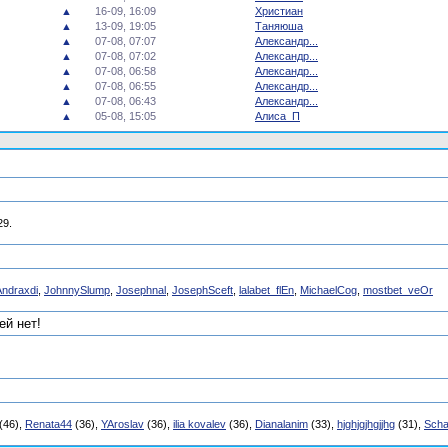
▲
16-09, 16:09
Христиан
▲
13-09, 19:05
Таняюша
▲
07-08, 07:07
Александр...
▲
07-08, 07:02
Александр...
▲
07-08, 06:58
Александр...
▲
07-08, 06:55
Александр...
▲
07-08, 06:43
Александр...
▲
05-08, 15:05
Алиса_П
29.
Andraxdi
,
JohnnySlump
,
Josephnal
,
JosephSceft
,
lalabet_flEn
,
MichaelCog
,
mostbet_veOr
й нет!
(46),
Renata44
(36),
YAroslav
(36),
ilia kovalev
(36),
Dianalanim
(33),
hjghjgjhgjjhg
(31),
Scha