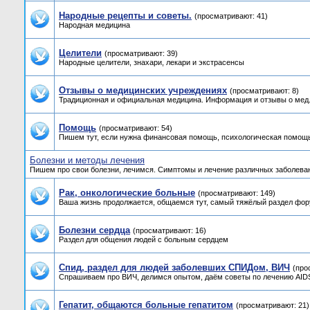
Народные рецепты и советы.
(просматривают: 41)
Народная медицина
Целители
(просматривают: 39)
Народные целители, знахари, лекари и экстрасенсы
Отзывы о медицинских учреждениях
(просматривают: 8)
Традиционная и официальная медицина. Информация и отзывы о мед.
Помощь
(просматривают: 54)
Пишем тут, если нужна финансовая помощь, психологическая помощь
Болезни и методы лечения
Пишем про свои болезни, лечимся. Симптомы и лечение различных заболева
Рак, онкологические больные
(просматривают: 149)
Ваша жизнь продолжается, общаемся тут, самый тяжёлый раздел фор
Болезни сердца
(просматривают: 16)
Раздел для общения людей с больным сердцем
Спид, раздел для людей заболевших СПИДом, ВИЧ
(про
Спрашиваем про ВИЧ, делимся опытом, даём советы по лечению AIDS,
Гепатит, общаются больные гепатитом
(просматривают: 21)