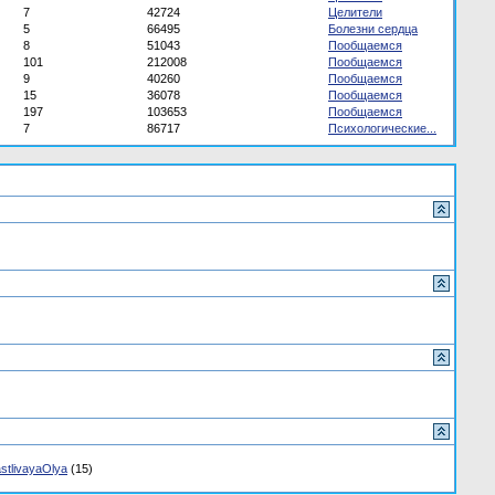
7
42724
Целители
5
66495
Болезни сердца
8
51043
Пообщаемся
101
212008
Пообщаемся
9
40260
Пообщаемся
15
36078
Пообщаемся
197
103653
Пообщаемся
7
86717
Психологические...
stlivayaOlya
(15)