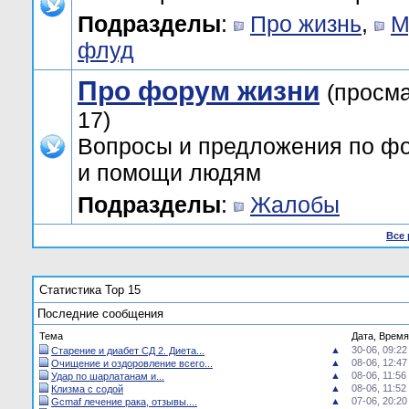
Подразделы
:
Про жизнь
,
М
флуд
Про форум жизни
(просм
17)
Вопросы и предложения по ф
и помощи людям
Подразделы
:
Жалобы
Все
Статистика Top 15
Последние сообщения
Тема
Дата, Время
▲
30-06, 09:22
Старение и диабет СД 2. Диета...
▲
08-06, 12:47
Очищение и оздоровление всего...
▲
08-06, 11:56
Удар по шарлатанам и...
▲
08-06, 11:52
Клизма с содой
▲
07-06, 20:20
Gcmaf лечение рака, отзывы....