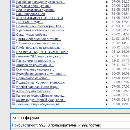
▲
07-06, 18:10
Рак почки,4 стадия.Нужно жить...
▲
04-06, 03:58
Куда нам обращаться?
▲
31-05, 05:55
Боль в локтевом суставе.
▲
31-05, 05:54
Расшифровка снов
▲
31-05, 05:53
№ 123 ИЗБАВЛЕНИЕ ОТ ПОТА
▲
12-05, 17:00
ДЕНТАЛ СТУДИЯ
▲
10-04, 11:23
Повышенный холестерин. Как...
▲
20-03, 03:33
У ребенка проблемы с письмом
▲
23-02, 04:54
Смарт-часы ребенку
▲
11-01, 16:30
Диета и правильное питание...
▲
06-12, 14:16
"Почему чага не лечит рак и...
▲
06-12, 01:52
Грибы реально останавливают...
▲
01-12, 16:03
Про ВИЧ/СПИД. ЧТО ТАКОЕ ВИЧ?
▲
23-11, 19:16
Лечение СД 1 возможно уже...
▲
22-11, 14:43
Рак заложен в геноме от...
▲
06-11, 23:07
Жалоба от Христиан на...
▲
06-10, 09:12
Все колдуны, народные...
▲
16-09, 16:09
Буддийские методы улучшения...
▲
13-09, 19:05
Правильное лечение...
▲
07-08, 07:07
Подработка. Исключительно для...
▲
07-08, 07:02
На чём зарабатывают люди?
▲
07-08, 06:58
а вам скучно в офисе?
▲
07-08, 06:55
Качество лидера.Есть ли оно в...
▲
07-08, 06:43
Каким будет Первый указ, если...
▲
05-08, 15:05
Лечение обид и обидчивости
Кто на форуме
Присутствуют
: 992 (0 пользователей и 992 гостей)