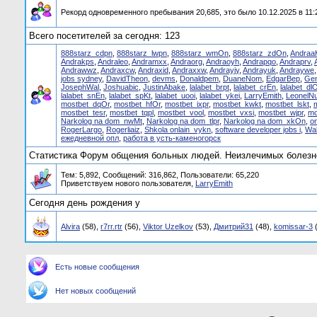
Рекорд одновременного пребывания 20,685, это было 10.12.2025 в 11:
Всего посетителей за сегодня: 123
888starz_cdpn
,
888starz_lwpn
,
888starz_wmOn
,
888starz_zdOn
,
Andraa
Andrakps
,
Andraleo
,
Andramxx
,
Andraorg
,
Andraoyh
,
Andrapqo
,
Andraprv
,
Andrawwz
,
Andraxcw
,
Andraxid
,
Andraxxw
,
Andrayjy
,
Andrayuk
,
Andraywe
jobs sydney
,
DavidTheon
,
devms
,
Donaldpem
,
DuaneNom
,
EdgarBep
,
Gen
JosephWal
,
Joshuabic
,
JustinAbake
,
lalabet_brpt
,
lalabet_crEn
,
lalabet_dl
lalabet_snEn
,
lalabet_spKt
,
lalabet_uooi
,
lalabet_ykei
,
LarryEmith
,
LeonelN
mostbet_dqOr
,
mostbet_hfOr
,
mostbet_ixpr
,
mostbet_kwkt
,
mostbet_lskt
,
mostbet_tesr
,
mostbet_tqpl
,
mostbet_vool
,
mostbet_vxsi
,
mostbet_wjpr
,
mo
Narkolog na dom_nwMt
,
Narkolog na dom_tlpr
,
Narkolog na dom_xkOn
,
o
RogerLargo
,
Rogerliaiz
,
Shkola onlain_vykn
,
software developer jobs i
,
Wal
ежедневной опл
,
работа в усть-каменогорск
Статистика Форум общения больных людей. Неизлечимых болезне
Тем: 5,892, Сообщений: 316,862, Пользователи: 65,220
Приветствуем нового пользователя,
LarryEmith
Сегодня день рождения у
Alvira
(58),
r7rr.rtr
(56),
Viktor Uzelkov
(53),
Дмитрий31
(48),
komissar-3
Есть новые сообщения
Нет новых сообщений