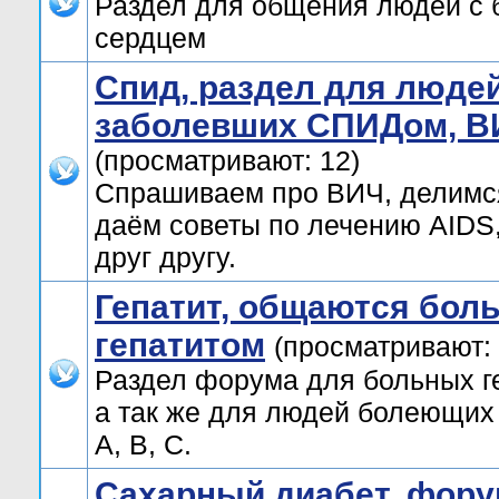
Раздел для общения людей с
сердцем
Спид, раздел для люде
заболевших СПИДом, В
(просматривают: 12)
Спрашиваем про ВИЧ, делимс
даём советы по лечению AIDS
друг другу.
Гепатит, общаются бол
гепатитом
(просматривают: 
Раздел форума для больных г
а так же для людей болеющих
А, В, C.
Сахарный диабет, фору