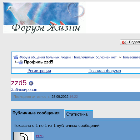
Подел
Форум общения больных людей. Неизлечимых болезней нет!
>
Пользоват
Профиль zzd5
Регистрация
Правила форума
zzd5
Заблокирован
Последняя активность:
28.09.2022
16:22
Публичные сообщения
Статистика
Показано с 1 по
1
из
1
публичных сообщений
zzd5