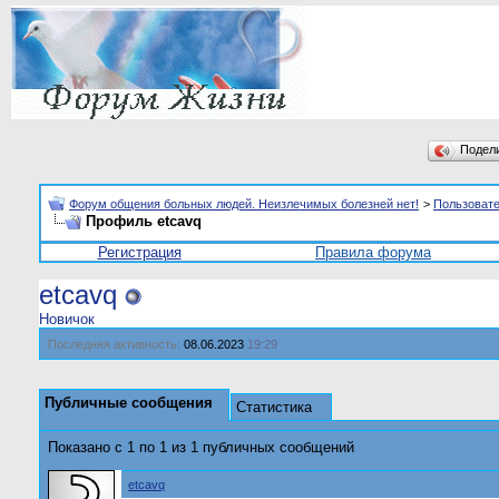
Подел
Форум общения больных людей. Неизлечимых болезней нет!
>
Пользоват
Профиль etcavq
Регистрация
Правила форума
etcavq
Новичок
Последняя активность:
08.06.2023
19:29
Публичные сообщения
Статистика
Показано с 1 по
1
из
1
публичных сообщений
etcavq