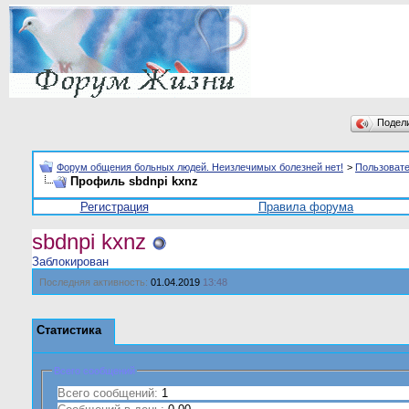
Подел
Форум общения больных людей. Неизлечимых болезней нет!
>
Пользоват
Профиль sbdnpi kxnz
Регистрация
Правила форума
sbdnpi kxnz
Заблокирован
Последняя активность:
01.04.2019
13:48
Статистика
Всего сообщений
Всего сообщений:
1