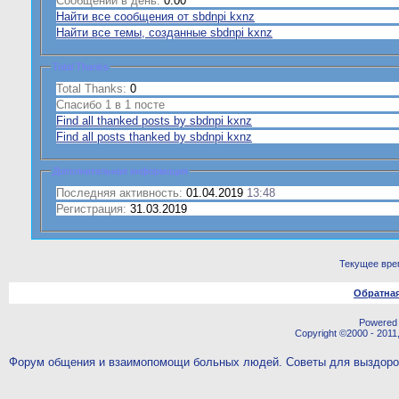
Сообщений в день:
0.00
Найти все сообщения от sbdnpi kxnz
Найти все темы, созданные sbdnpi kxnz
Total Thanks
Total Thanks:
0
Спасибо 1 в 1 посте
Find all thanked posts by sbdnpi kxnz
Find all posts thanked by sbdnpi kxnz
Дополнительная информация
Последняя активность:
01.04.2019
13:48
Регистрация:
31.03.2019
Текущее вре
Обратная
Powered b
Copyright ©2000 - 2011,
Форум общения и взаимопомощи больных людей. Советы для выздор