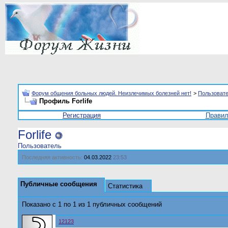
Форум общения больных людей. Неизлечимых болезней нет!
>
Пользоват
Профиль Forlife
Регистрация
Прави
Forlife
Пользователь
Последняя активность:
04.03.2022
23:53
Публичные сообщения
Статистика
Показано с 1 по
1
из
1
публичных сообщений
12123