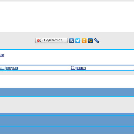
Поделиться…
ели
ла форума
Справка