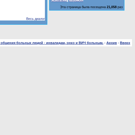
Oksana35
tmq91582
Эта страница была посещена
21,058
раз
Весь диалог
 общения больных людей - инвалидам, онко и ВИЧ больным.
-
Архив
-
Вверх