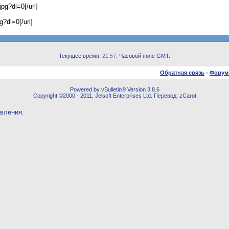
jpg?dl=0[/url]
g?dl=0[/url]
Текущее время:
21:57
. Часовой пояс GMT.
Обратная связь
-
Форум
Powered by vBulletin® Version 3.8.6
Copyright ©2000 - 2011, Jelsoft Enterprises Ltd. Перевод: zCarot
овления.