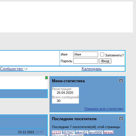
Имя
Запомнить?
Пароль
Сообщество
Календарь
Мини-статистика
Регистрация
26.04.2020
Всего сообщений
30
Показать всю статистику
Последние посетители
Последние 7 посетителя(ей) этой страницы:
13.12.2021
14:47
12123
457567
albert52
avo4908
larisaJ