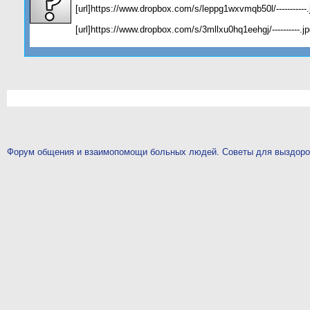
[url]https://www.dropbox.com/s/leppg1wxvmqb50l/-----------.
[url]https://www.dropbox.com/s/3mllxu0hq1eehgj/----------.jp
Форум общения и взаимопомощи больных людей. Советы для выздор