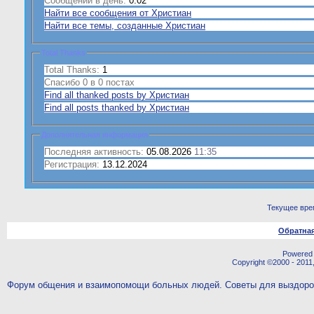
Сообщений в день:
0.02
Найти все сообщения от Христиан
Найти все темы, созданные Христиан
Total Thanks
Total Thanks:
1
Спасибо 0 в 0 постах
Find all thanked posts by Христиан
Find all posts thanked by Христиан
Дополнительная информация
Последняя активность:
05.08.2026
11:35
Регистрация:
13.12.2024
Текущее вре
Обратная
Powered b
Copyright ©2000 - 2011,
Форум общения и взаимопомощи больных людей. Советы для выздор