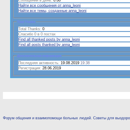
Сообщений в день:
0.00
Найти все сообщения от anna_leoni
Найти все темы, созданные anna_leoni
Total Thanks
Total Thanks:
0
Спасибо 0 в 0 постах
Find all thanked posts by anna_leoni
Find all posts thanked by anna_leoni
Дополнительная информация
Последняя активность:
19.08.2019
19:38
Регистрация:
28.06.2019
Форум общения и взаимопомощи больных людей. Советы для выздор