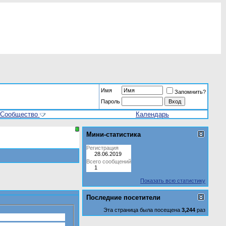
Имя
Запомнить?
Пароль
Сообщество
Календарь
Мини-статистика
Регистрация
28.06.2019
Всего сообщений
1
Показать всю статистику
Последние посетители
Эта страница была посещена
3,244
раз