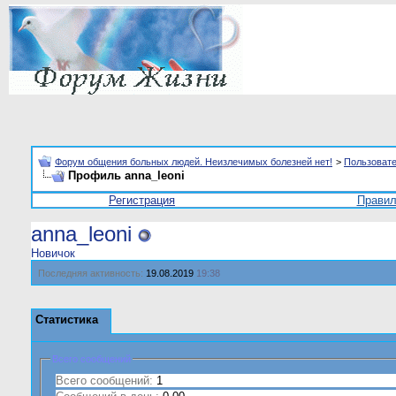
Форум общения больных людей. Неизлечимых болезней нет!
>
Пользоват
Профиль anna_leoni
Регистрация
Прави
anna_leoni
Новичок
Последняя активность:
19.08.2019
19:38
Статистика
Всего сообщений
Всего сообщений:
1