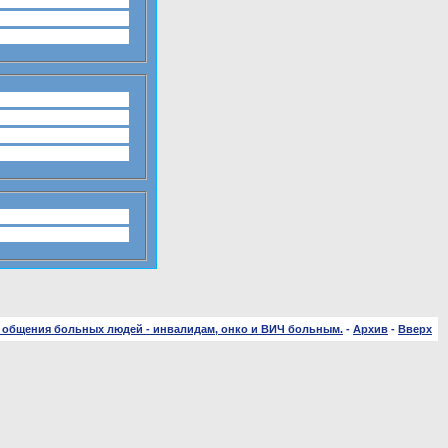
 общения больных людей - инвалидам, онко и ВИЧ больным.
-
Архив
-
Вверх