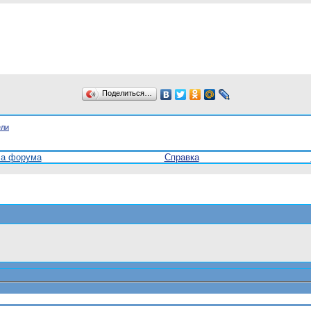
Поделиться…
ели
ла форума
Справка