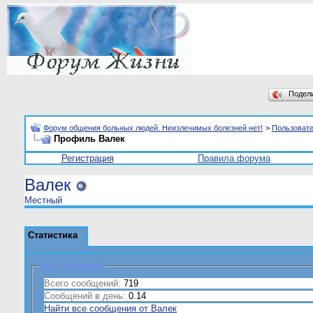
Подел
Форум общения больных людей. Неизлечимых болезней нет!
>
Пользоват
Профиль Валек
Регистрация
Правила форума
Валек
Местный
Статистика
Всего сообщений
Всего сообщений:
719
Сообщений в день:
0.14
Найти все сообщения от Валек