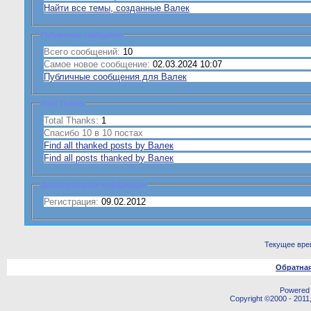
Найти все темы, созданные Валек
Публичные сообщения
Всего сообщений:
10
Самое новое сообщение:
02.03.2024 10:07
Публичные сообщения для Валек
Total Thanks
Total Thanks:
1
Спасибо 10 в 10 постах
Find all thanked posts by Валек
Find all posts thanked by Валек
Дополнительная информация
Регистрация:
09.02.2012
Текущее вре
Обратная
Powered b
Copyright ©2000 - 2011,